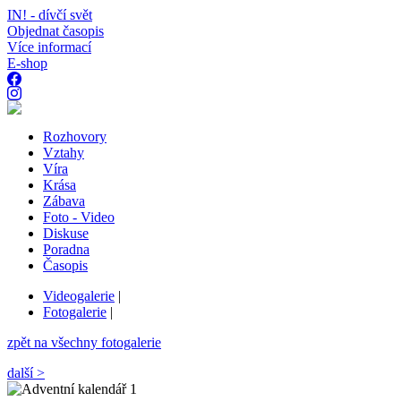
IN! - dívčí svět
Objednat časopis
Více informací
E-shop
Rozhovory
Vztahy
Víra
Krása
Zábava
Foto - Video
Diskuse
Poradna
Časopis
Videogalerie
|
Fotogalerie
|
zpět na všechny fotogalerie
další >