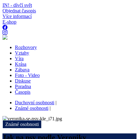
IN! - dívčí svět
Objednat časopis
Více informací
E-shop
Rozhovory
Vztahy
Víra
Krása
Zábava
Foto - Video
Diskuse
Poradna
Časopis
Duchovní osobnosti
|
Známé osobnosti
|
Známé osobnosti
Jak na psy podle Veroniky