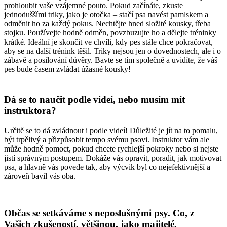
prohloubit vaše vzájemné pouto. Pokud začínáte, zkuste
jednoduššími triky, jako je otočka – stačí psa navést pamlskem a
odměnit ho za každý pokus. Nechtějte hned složité kousky, třeba
stojku. Používejte hodně odměn, povzbuzujte ho a dělejte tréninky
krátké. Ideální je skončit ve chvíli, kdy pes stále chce pokračovat,
aby se na další trénink těšil. Triky nejsou jen o dovednostech, ale i o
zábavě a posilování důvěry. Bavte se tím společně a uvidíte, že váš
pes bude časem zvládat úžasné kousky!
Dá se to naučit podle videí, nebo musím mít
instruktora?
Určitě se to dá zvládnout i podle videí! Důležité je jít na to pomalu,
být trpělivý a přizpůsobit tempo svému psovi. Instruktor vám ale
může hodně pomoct, pokud chcete rychlejší pokroky nebo si nejste
jistí správným postupem. Dokáže vás opravit, poradit, jak motivovat
psa, a hlavně vás povede tak, aby výcvik byl co nejefektivnější a
zároveň bavil vás oba.
Občas se setkáváme s neposlušnými psy. Co, z
Vašich zkušeností, většinou, jako majitelé,