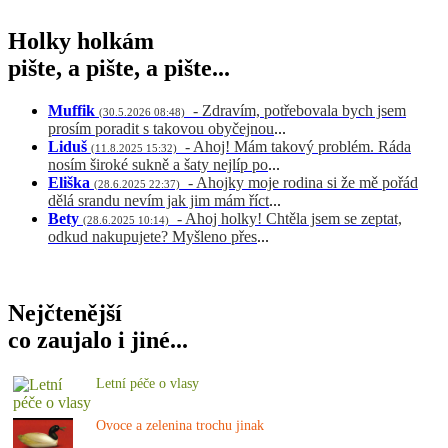
Holky holkám
pište, a pište, a pište...
Muffik
- Zdravím, potřebovala bych jsem
(30.5.2026 08:48)
prosím poradit s takovou obyčejnou
...
Liduš
- Ahoj! Mám takový problém. Ráda
(11.8.2025 15:32)
nosím široké sukně a šaty nejlíp po
...
Eliška
- Ahojky moje rodina si že mě pořád
(28.6.2025 22:37)
dělá srandu nevím jak jim mám říct
...
Bety
- Ahoj holky! Chtěla jsem se zeptat,
(28.6.2025 10:14)
odkud nakupujete? Myšleno přes
...
Nejčtenější
co zaujalo i jiné...
Letní péče o vlasy
Ovoce a zelenina trochu jinak