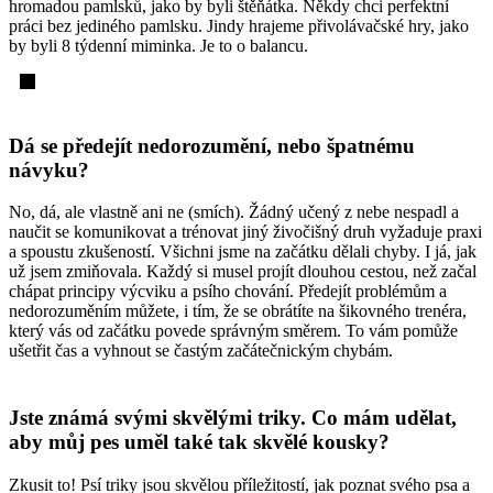
hromadou pamlsků, jako by byli štěňátka. Někdy chci perfektní
práci bez jediného pamlsku. Jindy hrajeme přivolávačské hry, jako
by byli 8 týdenní miminka. Je to o balancu.
Dá se předejít nedorozumění, nebo špatnému
návyku?
No, dá, ale vlastně ani ne (smích). Žádný učený z nebe nespadl a
naučit se komunikovat a trénovat jiný živočišný druh vyžaduje praxi
a spoustu zkušeností. Všichni jsme na začátku dělali chyby. I já, jak
už jsem zmiňovala. Každý si musel projít dlouhou cestou, než začal
chápat principy výcviku a psího chování. Předejít problémům a
nedorozuměním můžete, i tím, že se obrátíte na šikovného trenéra,
který vás od začátku povede správným směrem. To vám pomůže
ušetřit čas a vyhnout se častým začátečnickým chybám.
Jste známá svými skvělými triky. Co mám udělat,
aby můj pes uměl také tak skvělé kousky?
Zkusit to! Psí triky jsou skvělou příležitostí, jak poznat svého psa a