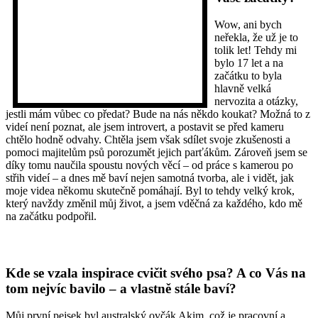
Wow, ani bych
neřekla, že už je to
tolik let! Tehdy mi
bylo 17 let a na
začátku to byla
hlavně velká
nervozita a otázky,
jestli mám vůbec co předat? Bude na nás někdo koukat? Možná to z
videí není poznat, ale jsem introvert, a postavit se před kameru
chtělo hodně odvahy. Chtěla jsem však sdílet svoje zkušenosti a
pomoci majitelům psů porozumět jejich parťákům. Zároveň jsem se
díky tomu naučila spoustu nových věcí – od práce s kamerou po
střih videí – a dnes mě baví nejen samotná tvorba, ale i vidět, jak
moje videa někomu skutečně pomáhají. Byl to tehdy velký krok,
který navždy změnil můj život, a jsem vděčná za každého, kdo mě
na začátku podpořil.
Kde se vzala inspirace cvičit svého psa? A co Vás na
tom nejvíc bavilo – a vlastně stále baví?
Můj první pejsek byl australský ovčák Akim, což je pracovní a