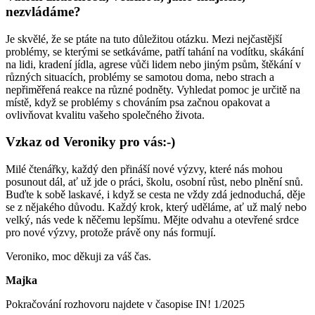
nezvládáme?
Je skvělé, že se ptáte na tuto důležitou otázku. Mezi nejčastější
problémy, se kterými se setkáváme, patří tahání na vodítku, skákání
na lidi, kradení jídla, agrese vůči lidem nebo jiným psům, štěkání v
různých situacích, problémy se samotou doma, nebo strach a
nepřiměřená reakce na různé podněty. Vyhledat pomoc je určitě na
místě, když se problémy s chováním psa začnou opakovat a
ovlivňovat kvalitu vašeho společného života.
Vzkaz od Veroniky pro vás:-)
Milé čtenářky, každý den přináší nové výzvy, které nás mohou
posunout dál, ať už jde o práci, školu, osobní růst, nebo plnění snů.
Buďte k sobě laskavé, i když se cesta ne vždy zdá jednoduchá, děje
se z nějakého důvodu. Každý krok, který uděláme, ať už malý nebo
velký, nás vede k něčemu lepšímu. Mějte odvahu a otevřené srdce
pro nové výzvy, protože právě ony nás formují.
Veroniko, moc děkuji za váš čas.
Majka
Pokračování rozhovoru najdete v časopise IN! 1/2025