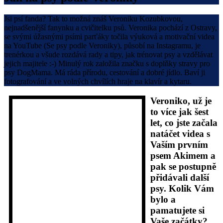
Jsi psí fanda? Tak to možná znáš Veroniku Kozubkovou,
nejnadšenější fanynku a cvičitelku psů. Veronika pochází z Ostravy,
se svými úžasnými psími parťáky točila výuková a motivační videa
na YouTube (Se psy podle Veroniky), působí na Instagramu, je
trenérkou a všude rozdává rady a tipy, jak trénovat psy a vzdělávat
jejich majitele :-) Minulý rok založila značku s doplňky stravy pro
psy DogMama. Má ráda přírodu, cestování a dobré jídlo. Baví ji
fotografování a ve volných chvílích hraje na klavír a kytaru.
Veroniko, už je
to více jak šest
let, co jste začala
natáčet videa s
Vaším prvním
psem Akimem a
pak se postupně
přidávali další
psy. Kolik Vám
bylo a
pamatujete si
Vaše začátky?