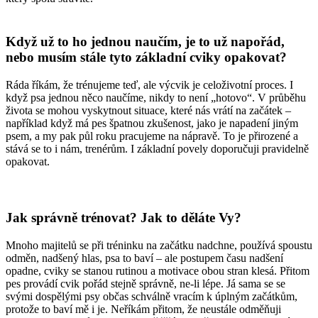
Když už to ho jednou naučím, je to už napořád,
nebo musím stále tyto základní cviky opakovat?
Ráda říkám, že trénujeme teď, ale výcvik je celoživotní proces. I
když psa jednou něco naučíme, nikdy to není „hotovo“. V průběhu
života se mohou vyskytnout situace, které nás vrátí na začátek –
například když má pes špatnou zkušenost, jako je napadení jiným
psem, a my pak půl roku pracujeme na nápravě. To je přirozené a
stává se to i nám, trenérům. I základní povely doporučuji pravidelně
opakovat.
Jak správně trénovat? Jak to děláte Vy?
Mnoho majitelů se při tréninku na začátku nadchne, používá spoustu
odměn, nadšený hlas, psa to baví – ale postupem času nadšení
opadne, cviky se stanou rutinou a motivace obou stran klesá. Přitom
pes provádí cvik pořád stejně správně, ne-li lépe. Já sama se se
svými dospělými psy občas schválně vracím k úplným začátkům,
protože to baví mě i je. Neříkám přitom, že neustále odměňuji