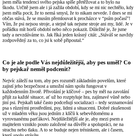
jsem měla tendenci svého pejska spíše přetěžovat a to bylo na
škodu. Určitě jsem ale i já zažila období, kdy se mi nic nechtělo, kdy
jsem měla pocit, že to nemá smysl, že to nikam nevede. I dnes se mi
občas stává, že se musím přemlouvat k procházce v “psím počasí”!
Vím, že psi nejsou stroje, a stejně tak nejsme stroje ani my, lidé. Je v
pořádku mít horší období nebo něco pokazit. Důležité je, že jsme
tady a nevzdáváme to. Jak říká jeden krásný citát: „Stáváš se navždy
zodpovědný za to, co jsi k sobě připoutal.“
Co je ale podle Vás nejdůležitější, aby pes uměl? Co
by pejskař neměl podcenit?
Nejvíc záleží na tom, aby pes rozuměl základním povelům, které
zajistí jeho bezpečnost a umožní nám spolu fungovat v
každodenním životě. Přivolání je klíčové – pes by měl na zavolání
přijít za každé situace, ať už ho rozptyluje hra, zajímavé vůně nebo
jiní psi. Pejskaři také často podceňují socializaci – tedy seznamování
psa s různými prostředími, psy, lidmi a situacemi. Dobré zkušenosti
už v mladém věku jsou jedním z klíčů k sebevědomému a
vyrovnanému parťákovi. Nejdůležitější ale je, aby mezi psem a
majitelem vzniklo pouto založené na důvěře a spolupráci, ne na
strachu nebo tlaku. A to se buduje nejen tréninkem, ale i časem,
který spolu strávíte.