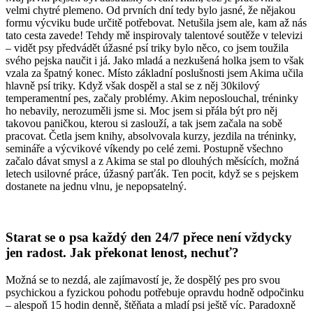
velmi chytré plemeno. Od prvních dní tedy bylo jasné, že nějakou
formu výcviku bude určitě potřebovat. Netušila jsem ale, kam až nás
tato cesta zavede! Tehdy mě inspirovaly talentové soutěže v televizi
– vidět psy předvádět úžasné psí triky bylo něco, co jsem toužila
svého pejska naučit i já. Jako mladá a nezkušená holka jsem to však
vzala za špatný konec. Místo základní poslušnosti jsem Akima učila
hlavně psí triky. Když však dospěl a stal se z něj 30kilový
temperamentní pes, začaly problémy. Akim neposlouchal, tréninky
ho nebavily, nerozuměli jsme si. Moc jsem si přála být pro něj
takovou paničkou, kterou si zaslouží, a tak jsem začala na sobě
pracovat. Četla jsem knihy, absolvovala kurzy, jezdila na tréninky,
semináře a výcvikové víkendy po celé zemi. Postupně všechno
začalo dávat smysl a z Akima se stal po dlouhých měsících, možná
letech usilovné práce, úžasný parťák. Ten pocit, když se s pejskem
dostanete na jednu vlnu, je nepopsatelný.
Starat se o psa každý den 24/7 přece není vždycky
jen radost. Jak překonat lenost, nechuť?
Možná se to nezdá, ale zajímavostí je, že dospělý pes pro svou
psychickou a fyzickou pohodu potřebuje opravdu hodně odpočinku
– alespoň 15 hodin denně, štěňata a mladí psi ještě víc. Paradoxně