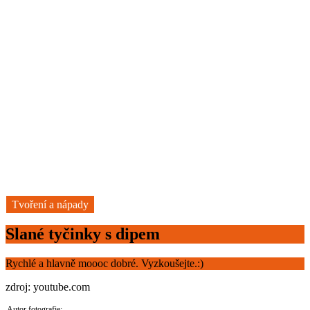
Tvoření a nápady
Slané tyčinky s dipem
Rychlé a hlavně moooc dobré. Vyzkoušejte.:)
zdroj: youtube.com
Autor fotografie: