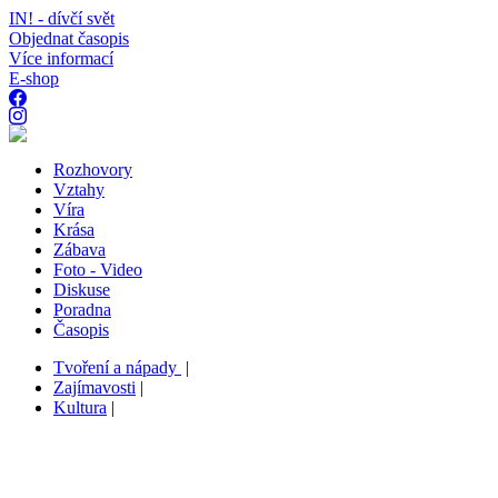
IN! - dívčí svět
Objednat časopis
Více informací
E-shop
Rozhovory
Vztahy
Víra
Krása
Zábava
Foto - Video
Diskuse
Poradna
Časopis
Tvoření a nápady
|
Zajímavosti
|
Kultura
|