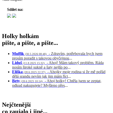
Sdílet na:
Holky holkám
pište, a pište, a pište...
Muffik
- Zdravím, potřebovala bych jsem
(30.5.2026 08:48)
prosím poradit s takovou obyčejnou
...
Liduš
- Ahoj! Mám takový problém. Ráda
(11.8.2025 15:32)
nosím široké sukně a šaty nejlíp po
...
Eliška
- Ahojky moje rodina si že mě pořád
(28.6.2025 22:37)
dělá srandu nevím jak jim mám říct
...
Bety
- Ahoj holky! Chtěla jsem se zeptat,
(28.6.2025 10:14)
odkud nakupujete? Myšleno přes
...
Nejčtenější
co zaujalo i jiné...