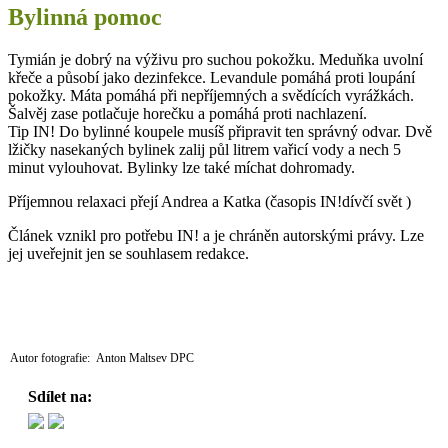
Bylinná pomoc
Tymián je dobrý na výživu pro suchou pokožku. Meduňka uvolní
křeče a působí jako dezinfekce. Levandule pomáhá proti loupání
pokožky. Máta pomáhá při nepříjemných a svědících vyrážkách.
Šalvěj zase potlačuje horečku a pomáhá proti nachlazení.
Tip IN! Do bylinné koupele musíš připravit ten správný odvar. Dvě
lžičky nasekaných bylinek zalij půl litrem vařicí vody a nech 5
minut vylouhovat. Bylinky lze také míchat dohromady.
Příjemnou relaxaci přejí Andrea a Katka (časopis IN!dívčí svět )
Článek vznikl pro potřebu IN! a je chráněn autorskými právy. Lze
jej uveřejnit jen se souhlasem redakce.
Autor fotografie: Anton Maltsev DPC
Sdílet na: