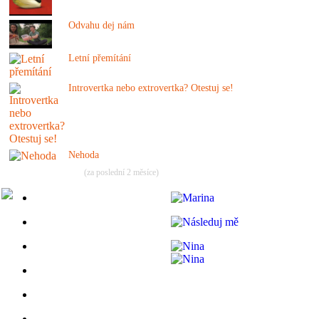
Odvahu dej nám
Letní přemítání
Introvertka nebo extrovertka? Otestuj se!
Nehoda
(za poslední 2 měsíce)