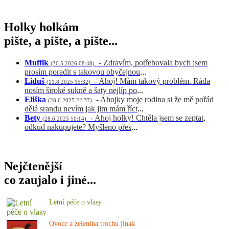
Holky holkám
pište, a pište, a pište...
Muffik
- Zdravím, potřebovala bych jsem
(30.5.2026 08:48)
prosím poradit s takovou obyčejnou
...
Liduš
- Ahoj! Mám takový problém. Ráda
(11.8.2025 15:32)
nosím široké sukně a šaty nejlíp po
...
Eliška
- Ahojky moje rodina si že mě pořád
(28.6.2025 22:37)
dělá srandu nevím jak jim mám říct
...
Bety
- Ahoj holky! Chtěla jsem se zeptat,
(28.6.2025 10:14)
odkud nakupujete? Myšleno přes
...
Nejčtenější
co zaujalo i jiné...
Letní péče o vlasy
Ovoce a zelenina trochu jinak