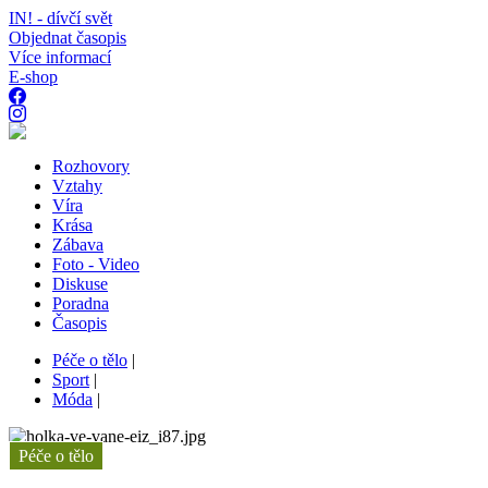
IN! - dívčí svět
Objednat časopis
Více informací
E-shop
Rozhovory
Vztahy
Víra
Krása
Zábava
Foto - Video
Diskuse
Poradna
Časopis
Péče o tělo
|
Sport
|
Móda
|
Péče o tělo