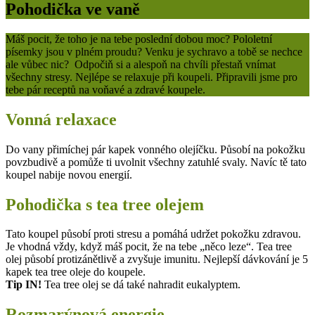
Pohodička ve vaně
Máš pocit, že toho je na tebe poslední dobou moc? Pololetní
písemky jsou v plném proudu? Venku je sychravo a tobě se nechce
ale vůbec nic? Odpočiň si a alespoň na chvíli přestaň vnímat
všechny stresy. Nejlépe se relaxuje při koupeli. Připravili jsme pro
tebe pár receptů na voňavé a zdravé koupele.
Vonná relaxace
Do vany přimíchej pár kapek vonného olejíčku. Působí na pokožku
povzbudivě a pomůže ti uvolnit všechny zatuhlé svaly. Navíc tě tato
koupel nabije novou energií.
Pohodička s tea tree olejem
Tato koupel působí proti stresu a pomáhá udržet pokožku zdravou.
Je vhodná vždy, když máš pocit, že na tebe „něco leze“. Tea tree
olej působí protizánětlivě a zvyšuje imunitu. Nejlepší dávkování je 5
kapek tea tree oleje do koupele.
Tip IN!
Tea tree olej se dá také nahradit eukalyptem.
Rozmarýnová energie