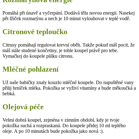
Pomáhá při únavě a vyčerpání. Dodává tělu novou energii. Nasekej
pět lžiček rozmarýnu a nech je 10 minut vylouhovat v teplé vodě.
Citronové teploučko
Citrusy pomáhají regulovat krevní oběh. Takže pokud máš pocit, že
máš stále studené končetiny, je tohle koupel právě pro tebe.
Vymačkej do koupele půlku citronu.
Mléčné pohlazení
Už naše babičky znaly kouzlo mléčné koupele. Do napuštěné vany
přilij hrníček mléka. Pokožka se vyživí vitamíny a bude měkoučká a
hebká.
Olejová péče
Velmi dobrá koupel, zejména v zimním období, kdy je tvoje
pokožka suchá a rozpraskaná. Do koupele přidej 10 ml teplého
oleje. A po 10 minutách bude pokožka jako nová :).