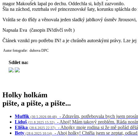
magor Makoušek lapal po dechu. Oddechla si, když zazvonilo.
Šla na záchod, roztrhala své princeznovské šaty, korunku spláchla do zá
Vrátila se do třídy a věnovala jeden sladký jablkový úsměv Jirousovi,
Napsala Eva (časopis IN!dívčí svět )
Článek vznikl pro potřebu IN! a je chráněn autorskými právy. Lze jej 
Autor fotografie: dubova DPC
Sdílet na:
Holky holkám
pište, a pište, a pište...
Muffik
- Zdravím, potřebovala bych jsem prosí
(30.5.2026 08:48)
Liduš
- Ahoj! Mám takový problém. Ráda nosím 
(11.8.2025 15:32)
Eliška
- Ahojky moje rodina si že mě pořád dělá
(28.6.2025 22:37)
Bety
- Ahoj holky! Chtěla jsem se zeptat, odku
(28.6.2025 10:14)