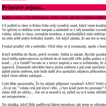
Princové nejsou...
Sedím u okna a čtu si horoskop. Sním o tom, jak dnes potkám svého v
Už potřetí to ráno si Klára četla svůj vysněný osud, když vtom koukla
Ve spěchu si oblékla svetr naopak a následně se z něj nemohla vysouk
vrátila, ulízla si vlasy, rozmázla korektor, z nejrůznějších míst oblič
na sebe ještě jeden hvězdný úsměv. Ale když zjistila, že ani ten to ne
Foukal prudký vítr a mrholilo. Oční stíny se jí rozmazaly, spolu s řase
Když doběhla do školy, právě zvonilo. Stihla to taktak. Rychle pozdrav
mysl letěla nadzvukovou rychlostí do té nejvyšší věže jejího paláce a 
koně... „Co čumíš!”ozvalo se z lavice naproti a ona si uvědomila, že 
napravil. Zhnuseně odvrátila hlavu jiným směrem a její zrak spočinul
úplně jiným směrem, kde hráli další dva spolužáci nějakou přitroublou
když vtom někdo zaklepal...
Celá třída zpozorněla. Že by nějaké příjemné vyrušení? ANO! Vešel ml
„To je on,” volala celá její mysl i tělo. „I bez koně jsem ho poznala!”
místo blíž do uličky... Ale on si nesedl k ní, nýbrž za ni k tomu ztře
asi nezapomene...
No zkrátka, když Bůh naděloval lidem moudrost, tak jemu se obloukem 