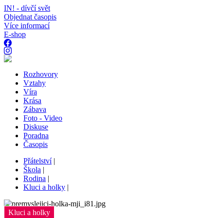
IN! - dívčí svět
Objednat časopis
Více informací
E-shop
Rozhovory
Vztahy
Víra
Krása
Zábava
Foto - Video
Diskuse
Poradna
Časopis
Přátelství
|
Škola
|
Rodina
|
Kluci a holky
|
Kluci a holky