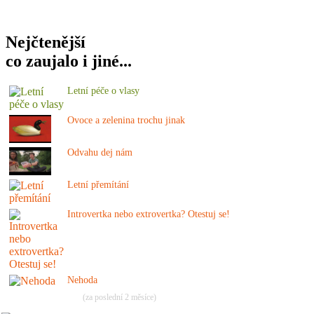
Nejčtenější
co zaujalo i jiné...
Letní péče o vlasy
Ovoce a zelenina trochu jinak
Odvahu dej nám
Letní přemítání
Introvertka nebo extrovertka? Otestuj se!
Nehoda
(za poslední 2 měsíce)