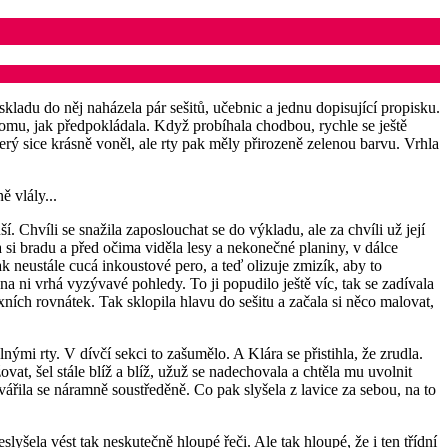
kladu do něj naházela pár sešitů, učebnic a jednu dopisující propisku.
domu, jak předpokládala. Když probíhala chodbou, rychle se ještě
který sice krásně voněl, ale rty pak měly přirozeně zelenou barvu. Vrhla
ě vlály...
. Chvíli se snažila zaposlouchat se do výkladu, ale za chvíli už její
a si bradu a před očima viděla lesy a nekonečné planiny, v dálce
k neustále cucá inkoustové pero, a teď olizuje zmizík, aby to
 ni vrhá vyzývavé pohledy. To ji popudilo ještě víc, tak se zadívala
ních rovnátek. Tak sklopila hlavu do sešitu a začala si něco malovat,
i rty. V dívčí sekci to zašumělo. A Klára se přistihla, že zrudla.
vat, šel stále blíž a blíž, užuž se nadechovala a chtěla mu uvolnit
vářila se náramně soustředěně. Co pak slyšela z lavice za sebou, na to
ela vést tak neskutečně hloupé řeči. Ale tak hloupé, že i ten třídní