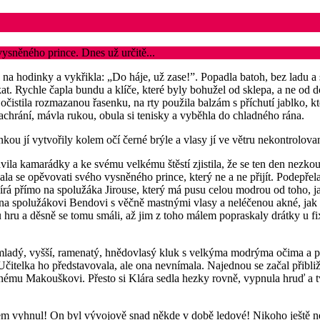
ysněného prince. Dnes už určitě...
 na hodinky a vykřikla: „Do háje, už zase!”. Popadla batoh, bez ladu a s
at. Rychle čapla bundu a klíče, které byly bohužel od sklepa, a ne od 
eje očistila rozmazanou řasenku, na rty použila balzám s příchutí jablko, 
zachrání, mávla rukou, obula si tenisky a vyběhla do chladného rána.
nkou jí vytvořily kolem očí černé brýle a vlasy jí ve větru nekontrolovan
ila kamarádky a ke svému velkému štěstí zjistila, že se ten den nezkouší
jala se opěvovati svého vysněného prince, který ne a ne přijít. Podepřel
zírá přímo na spolužáka Jirouse, který má pusu celou modrou od toho, ja
 na spolužákovi Bendovi s věčně mastnými vlasy a neléčenou akné, jak na
 hru a děsně se tomu smáli, až jim z toho málem popraskaly drátky u fix
adý, vyšší, ramenatý, hnědovlasý kluk s velkýma modrýma očima a plným
 Učitelka ho představovala, ale ona nevnímala. Najednou se začal přibližo
štěnému Makouškovi. Přesto si Klára sedla hezky rovně, vypnula hruď a t
vyhnul! On byl vývojově snad někde v době ledové! Nikoho ještě neslyš