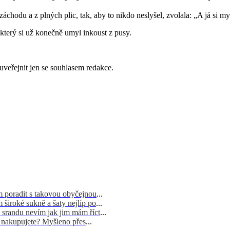
chodu a z plných plic, tak, aby to nikdo neslyšel, zvolala: „A já si mysl
 který si už konečně umyl inkoust z pusy.
uveřejnit jen se souhlasem redakce.
m poradit s takovou obyčejnou
...
široké sukně a šaty nejlíp po
...
 srandu nevím jak jim mám říct
...
d nakupujete? Myšleno přes
...