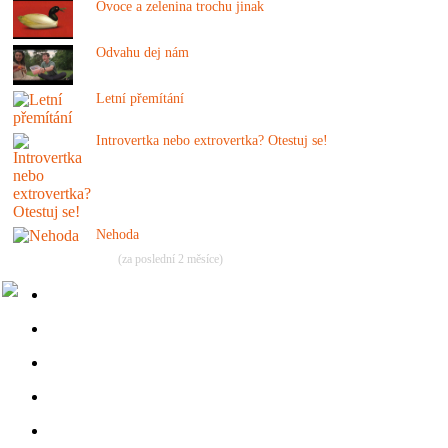
Ovoce a zelenina trochu jinak
Odvahu dej nám
Letní přemítání
Introvertka nebo extrovertka? Otestuj se!
Nehoda
(za poslední 2 měsíce)