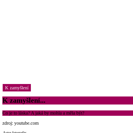
K zamyšlení
K zamyšlení...
Co je to láska? A jaká by mohla a měla být?
zdroj: youtube.com
Autor fotografie: