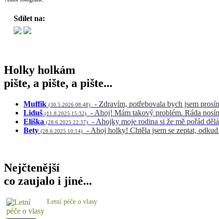
Sdílet na:
Holky holkám
pište, a pište, a pište...
Muffik
- Zdravím, potřebovala bych jsem prosí
(30.5.2026 08:48)
Liduš
- Ahoj! Mám takový problém. Ráda nosím 
(11.8.2025 15:32)
Eliška
- Ahojky moje rodina si že mě pořád dělá
(28.6.2025 22:37)
Bety
- Ahoj holky! Chtěla jsem se zeptat, odku
(28.6.2025 10:14)
Nejčtenější
co zaujalo i jiné...
Letní péče o vlasy