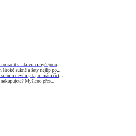
m poradit s takovou obyčejnou
...
široké sukně a šaty nejlíp po
...
 srandu nevím jak jim mám říct
...
d nakupujete? Myšleno přes
...