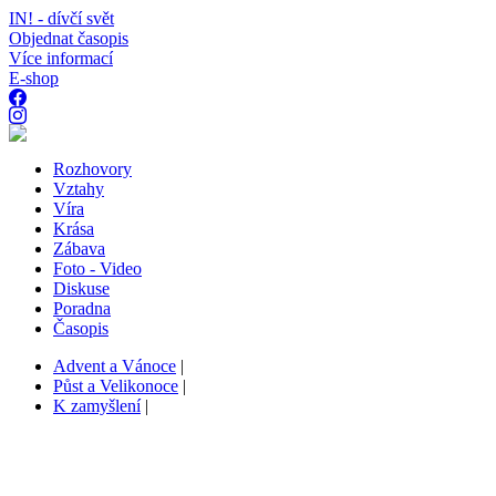
IN! - dívčí svět
Objednat časopis
Více informací
E-shop
Rozhovory
Vztahy
Víra
Krása
Zábava
Foto - Video
Diskuse
Poradna
Časopis
Advent a Vánoce
|
Půst a Velikonoce
|
K zamyšlení
|