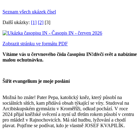
Seznam všech ukázek čísel
Další ukázky:
[1]
[2]
[3]
Zobrazit stránku ve formátu PDF
Vítáme vás u červnového čísla časopisu IN!dívčí svět a nabízíme
malou ochutnávku.
Šířit evangelium je moje poslání
Možná ho znáte! Pater Pepa, katolický kněz, který působí na
sociálních sítích, kam přidává obsah týkající se víry. Studoval na
Arcibiskupském gymnáziu v Kroměříži, odkud pochází. V roce
2024 přijal kněžské svěcení a nyní už třetím rokem působí v centru
pro mládež v Rajnochovicích. Má rád hudbu, lyžování a chodí
plavat. Pojďme se podívat, kdo je vlastně JOSEF KVAPILÍK.