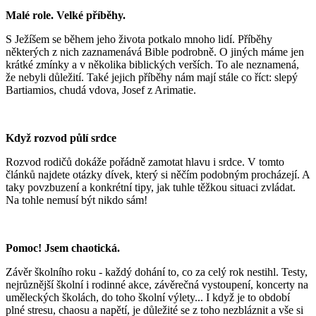
Malé role. Velké příběhy.
S Ježíšem se během jeho života potkalo mnoho lidí. Příběhy
některých z nich zaznamenává Bible podrobně. O jiných máme jen
krátké zmínky a v několika biblických verších. To ale neznamená,
že nebyli důležití. Také jejich příběhy nám mají stále co říct: slepý
Bartiamios, chudá vdova, Josef z Arimatie.
Když rozvod půlí srdce
Rozvod rodičů dokáže pořádně zamotat hlavu i srdce. V tomto
článků najdete otázky dívek, který si něčím podobným procházejí. A
taky povzbuzení a konkrétní tipy, jak tuhle těžkou situaci zvládat.
Na tohle nemusí být nikdo sám!
Pomoc! Jsem chaotická.
Závěr školního roku - každý dohání to, co za celý rok nestihl. Testy,
nejrůznější školní i rodinné akce, závěrečná vystoupení, koncerty na
uměleckých školách, do toho školní výlety... I když je to období
plné stresu, chaosu a napětí, je důležité se z toho nezbláznit a vše si