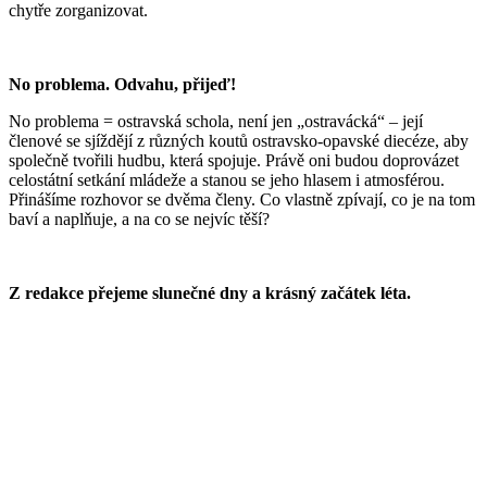
chytře zorganizovat.
No problema. Odvahu, přijeď!
No problema = ostravská schola, není jen „ostravácká“ – její
členové se sjíždějí z různých koutů ostravsko-opavské diecéze, aby
společně tvořili hudbu, která spojuje. Právě oni budou doprovázet
celostátní setkání mládeže a stanou se jeho hlasem i atmosférou.
Přinášíme rozhovor se dvěma členy. Co vlastně zpívají, co je na tom
baví a naplňuje, a na co se nejvíc těší?
Z redakce přejeme slunečné dny a krásný začátek léta.