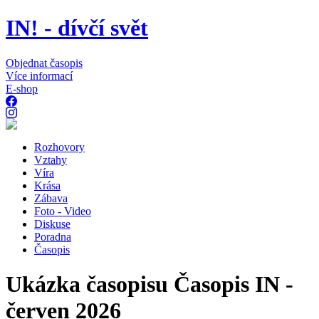
IN! - dívčí svět
Objednat časopis
Více informací
E-shop
Rozhovory
Vztahy
Víra
Krása
Zábava
Foto - Video
Diskuse
Poradna
Časopis
Ukázka časopisu Časopis IN -
červen 2026