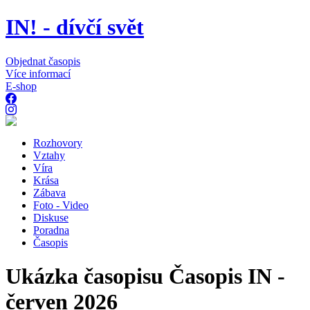
IN! - dívčí svět
Objednat časopis
Více informací
E-shop
Rozhovory
Vztahy
Víra
Krása
Zábava
Foto - Video
Diskuse
Poradna
Časopis
Ukázka časopisu Časopis IN -
červen 2026