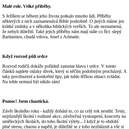
Malé role. Velké příběhy.
S Ježíšem se během jeho života potkalo mnoho lidí. Příběhy
některých z nich zaznamenává Bible podrobně. O jiných máme jen
krátké zmínky a v několika biblických verších. To ale neznamená,
že nebyli důležití. Také jejich příběhy nám mají stále co říct: slepý
Bartiamios, chudá vdova, Josef z Arimatie.
Když rozvod půlí srdce
Rozvod rodičů dokáže pořádně zamotat hlavu i srdce. V tomto
článků najdete otázky dívek, který si něčím podobným procházejí. A
taky povzbuzení a konkrétní tipy, jak tuhle těžkou situaci zvládat.
Na tohle nemusí být nikdo sám!
Pomoc! Jsem chaotická.
Závěr školního roku - každý dohání to, co za celý rok nestihl. Testy,
nejrůznější školní i rodinné akce, závěrečná vystoupení, koncerty na
uměleckých školách, do toho školní výlety... I když je to období
plné stresu, chaosu a napětí, je důležité se z toho nezbláznit a vše si