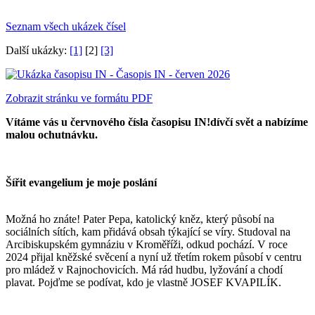
Seznam všech ukázek čísel
Další ukázky:
[1]
[2]
[3]
Zobrazit stránku ve formátu PDF
Vítáme vás u červnového čísla časopisu IN!dívčí svět a nabízíme
malou ochutnávku.
Šířit evangelium je moje poslání
Možná ho znáte! Pater Pepa, katolický kněz, který působí na
sociálních sítích, kam přidává obsah týkající se víry. Studoval na
Arcibiskupském gymnáziu v Kroměříži, odkud pochází. V roce
2024 přijal kněžské svěcení a nyní už třetím rokem působí v centru
pro mládež v Rajnochovicích. Má rád hudbu, lyžování a chodí
plavat. Pojďme se podívat, kdo je vlastně JOSEF KVAPILÍK.