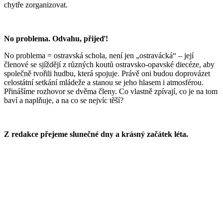
chytře zorganizovat.
No problema. Odvahu, přijeď!
No problema = ostravská schola, není jen „ostravácká“ – její
členové se sjíždějí z různých koutů ostravsko-opavské diecéze, aby
společně tvořili hudbu, která spojuje. Právě oni budou doprovázet
celostátní setkání mládeže a stanou se jeho hlasem i atmosférou.
Přinášíme rozhovor se dvěma členy. Co vlastně zpívají, co je na tom
baví a naplňuje, a na co se nejvíc těší?
Z redakce přejeme slunečné dny a krásný začátek léta.