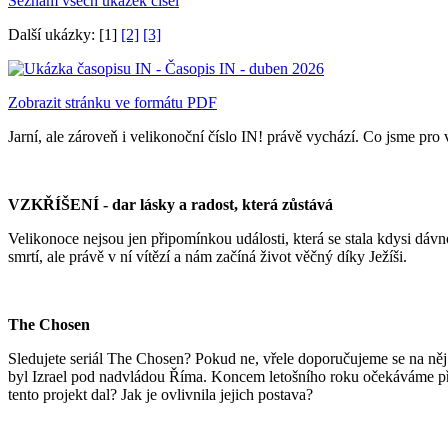
Seznam všech ukázek čísel
Další ukázky: [1]
[2]
[3]
Zobrazit stránku ve formátu PDF
Jarní, ale zároveň i velikonoční číslo IN! právě vychází. Co jsme pr
VZKŘÍŠENÍ - dar lásky a radost, která zůstává
Velikonoce nejsou jen připomínkou události, která se stala kdysi dáv
smrtí, ale právě v ní vítězí a nám začíná život věčný díky Ježíši.
The Chosen
Sledujete seriál The Chosen? Pokud ne, vřele doporučujeme se na něj p
byl Izrael pod nadvládou Říma. Koncem letošního roku očekáváme pře
tento projekt dal? Jak je ovlivnila jejich postava?