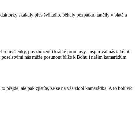
aktorky skákaly přes švihadlo, běhaly pozpátku, tančily v blátě a
eho myšlenky, povzbuzení i krátké promluvy. Inspiroval nás také při
ho poselstvími nás může posunout blíže k Bohu i našim kamarádům.
 přejde, ale pak zjistíte, že se na vás zlobí kamarádka. A to bolí víc