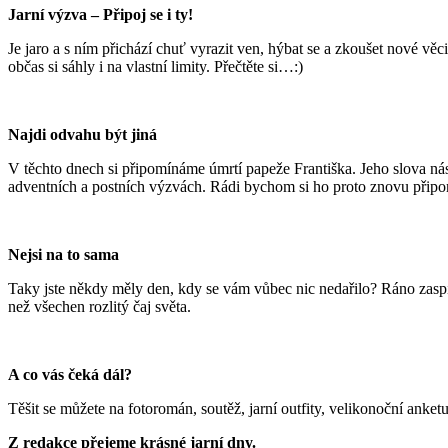
J
arní výzva – Připoj se i ty!
Je jaro a s ním přichází chuť vyrazit ven, hýbat se a zkoušet nové v
občas si sáhly i na vlastní limity. Přečtěte si…:)
Najdi odvahu být jiná
V těchto dnech si připomínáme úmrtí papeže Františka. Jeho slova nás
adventních a postních výzvách. Rádi bychom si ho proto znovu připo
Nejsi na to sama
Taky jste někdy měly den, kdy se vám vůbec nic nedařilo? Ráno zaspíte,
než všechen rozlitý čaj světa.
A co vás čeká dál?
Těšit se můžete na fotoromán, soutěž, jarní outfity, velikonoční anketu
Z redakce přejeme krásné jarní dny.