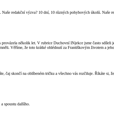
ěci. Naše redakční výzva? 10 dní, 10 různých pohybových úkolů. Naše red
 provázela několik let. V rubrice Duchovní INjekce jsme často sdíleli j
mněli. Věříme, že toto krátké ohlédnutí za Františkovým životem a je
 čaj skončí na oblíbeném tričku a všechno vás rozčiluje. Říkáte si, že to
 a spoustu dalšího.