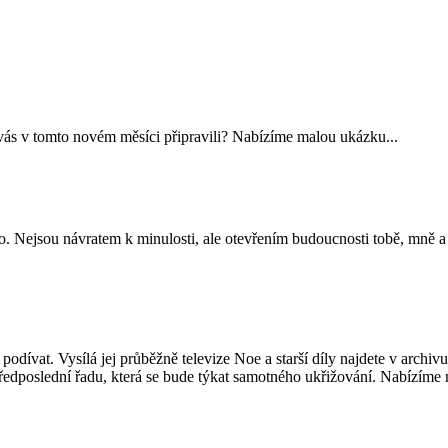
o vás v tomto novém měsíci připravili? Nabízíme malou ukázku...
no. Nejsou návratem k minulosti, ale otevřením budoucnosti tobě, mně 
odívat. Vysílá jej průběžně televize Noe a starší díly najdete v archiv
dposlední řadu, která se bude týkat samotného ukřižování. Nabízíme ma