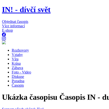
IN! - dívčí svět
Objednat časopis
Více informací
E-shop
Rozhovory
Vztahy
Víra
Krása
Zábava
Foto - Video
Diskuse
Poradna
Časopis
Ukázka časopisu Časopis IN - d