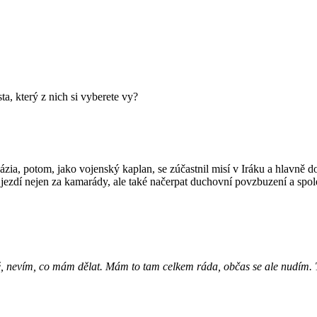
a, který z nich si vyberete vy?
ia, potom, jako vojenský kaplan, se zúčastnil misí v Iráku a hlavně do
ezdí nejen za kamarády, ale také načerpat duchovní povzbuzení a spole
, nevím, co mám dělat. Mám to tam celkem ráda, občas se ale nudím. T