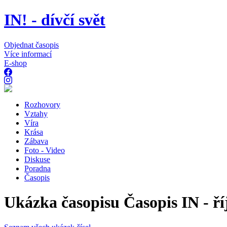
IN! - dívčí svět
Objednat časopis
Více informací
E-shop
Rozhovory
Vztahy
Víra
Krása
Zábava
Foto - Video
Diskuse
Poradna
Časopis
Ukázka časopisu Časopis IN - ří