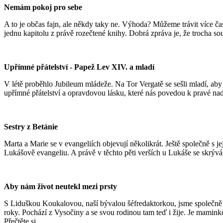
Nemám pokoj pro sebe
A to je občas fajn, ale někdy taky ne. Výhoda? Můžeme trávit více čas
jednu kapitolu z právě rozečtené knihy. Dobrá zpráva je, že trocha sou
Upřímné přátelství - Papež Lev XIV. a mladí
V létě proběhlo Jubileum mládeže. Na Tor Vergatě se sešli mladí, aby s
upřímné přátelství a opravdovou lásku, které nás povedou k pravé n
Sestry z Betánie
Marta a Marie se v evangeliích objevují několikrát. Ještě společně s 
Lukášově evangeliu. A právě v těchto pěti verších u Lukáše se skrýv
Aby nám život neutekl mezi prsty
S Liduškou Koukalovou, naší bývalou šéfredaktorkou, jsme společně 
roky. Pochází z Vysočiny a se svou rodinou tam teď i žije. Je maminko
Přečtěte si...