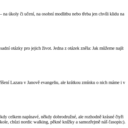
 na úkoly či učení, na osobní modlitbu nebo třeba jen chvíli klidu na
ásadní otázky pro jejich život. Jedna z otázek zněla: Jak můžeme najít
zkříšení Lazara v Janově evangeliu, ale krátkou zmínku o nich máme i v
kdy celkem napínavé, někdy dobrodružné, ale rozhodně krásné čtyři
a kole, chůzi nordic walking, pěkné knížky a samozřejmě náš časopis:).