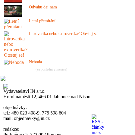
Odvahu dej nám
Letní přemítání
Introvertka nebo extrovertka? Otestuj se!
Nehoda
(za poslední 2 měsíce)
Vydavatelství IN s.r.o.
Horní náměstí 12, 466 01 Jablonec nad Nisou
objednávky:
tel.: 480 023 408-9, 775 598 604
mail: objednavky@in.cz
redakce:
Purkyňova 5, 772 00 Olomouc