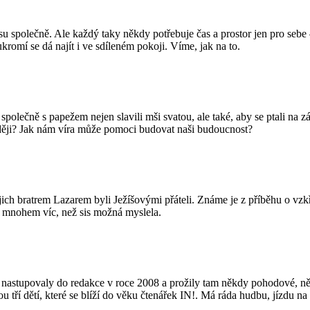
u společně. Ale každý taky někdy potřebuje čas a prostor jen pro sebe –
kromí se dá najít i ve sdíleném pokoji. Víme, jak na to.
polečně s papežem nejen slavili mši svatou, ale také, aby se ptali na z
aději? Jak nám víra může pomoci budovat naši budoucnost?
jejich bratrem Lazarem byli Ježíšovými přáteli. Známe je z příběhu o v
á mnohem víc, než sis možná myslela.
nastupovaly do redakce v roce 2008 a prožily tam někdy pohodové, ně
u tří dětí, které se blíží do věku čtenářek IN!. Má ráda hudbu, jízdu n