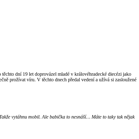
 těchto dní 19 let doprovázel mladé v královéhradecké diecézi jako
čně prožívat víru. V těchto dnech předal vedení a užívá si zasloužené
akže vytáhnu mobil. Ale babička to nesnáší… Máte to taky tak nějak