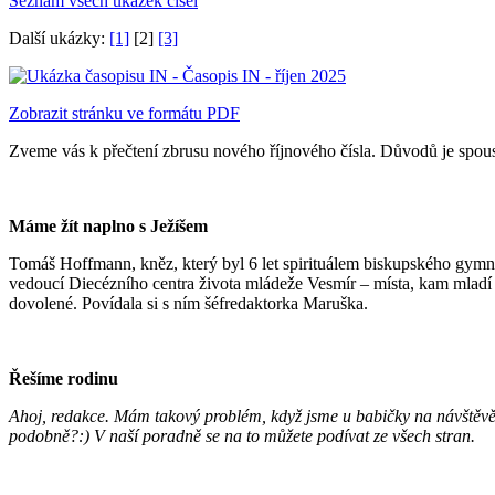
Seznam všech ukázek čísel
Další ukázky:
[1]
[2]
[3]
Zobrazit stránku ve formátu PDF
Zveme vás k přečtení zbrusu nového říjnového čísla. Důvodů je spoust
Máme žít naplno s Ježíšem
Tomáš Hoffmann, kněz, který byl 6 let spirituálem biskupského gymnáz
vedoucí Diecézního centra života mládeže Vesmír – místa, kam mladí j
dovolené. Povídala si s ním šéfredaktorka Maruška.
Řešíme rodinu
Ahoj, redakce. Mám takový problém, když jsme u babičky na návštěvě
podobně?:) V naší poradně se na to můžete podívat ze všech stran.