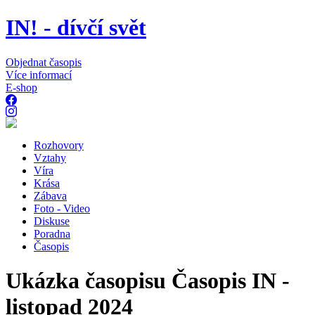
IN! - dívčí svět
Objednat časopis
Více informací
E-shop
Rozhovory
Vztahy
Víra
Krása
Zábava
Foto - Video
Diskuse
Poradna
Časopis
Ukázka časopisu Časopis IN -
listopad 2024