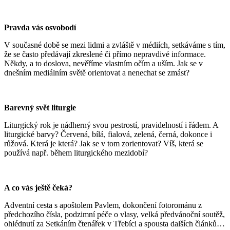
Pravda vás osvobodí
V současné době se mezi lidmi a zvláště v médiích, setkáváme s tím,
že se často předávají zkreslené či přímo nepravdivé informace.
Někdy, a to doslova, nevěříme vlastním očím a uším. Jak se v
dnešním mediálním světě orientovat a nenechat se zmást?
Barevný svět liturgie
Liturgický rok je nádherný svou pestrostí, pravidelností i řádem. A
liturgické barvy? Červená, bílá, fialová, zelená, černá, dokonce i
růžová. Která je která? Jak se v tom zorientovat? Víš, která se
používá např. během liturgického mezidobí?
A co vás ještě čeká?
Adventní cesta s apoštolem Pavlem, dokončení fotorománu z
předchozího čísla, podzimní péče o vlasy, velká předvánoční soutěž,
ohlédnutí za Setkáním čtenářek v Třebíci a spousta dalších článků…