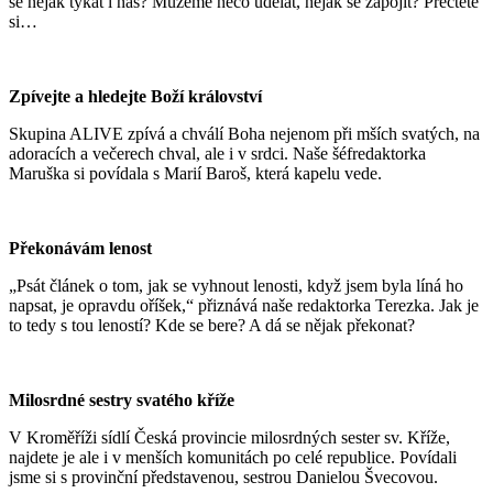
se nějak týkat i nás? Můžeme něco udělat, nějak se zapojit? Přečtěte
si…
Zpívejte a hledejte Boží království
Skupina ALIVE zpívá a chválí Boha nejenom při mších svatých, na
adoracích a večerech chval, ale i v srdci. Naše šéfredaktorka
Maruška si povídala s Marií Baroš, která kapelu vede.
Překonávám lenost
„Psát článek o tom, jak se vyhnout lenosti, když jsem byla líná ho
napsat, je opravdu oříšek,“ přiznává naše redaktorka Terezka. Jak je
to tedy s tou leností? Kde se bere? A dá se nějak překonat?
Milosrdné sestry svatého kříže
V Kroměříži sídlí Česká provincie milosrdných sester sv. Kříže,
najdete je ale i v menších komunitách po celé republice. Povídali
jsme si s provinční představenou, sestrou Danielou Švecovou.