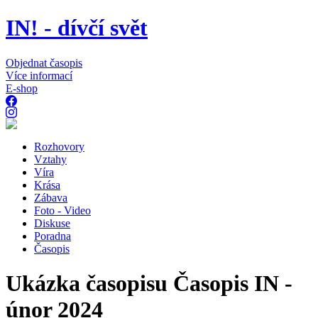
IN! - dívčí svět
Objednat časopis
Více informací
E-shop
Rozhovory
Vztahy
Víra
Krása
Zábava
Foto - Video
Diskuse
Poradna
Časopis
Ukázka časopisu Časopis IN -
únor 2024