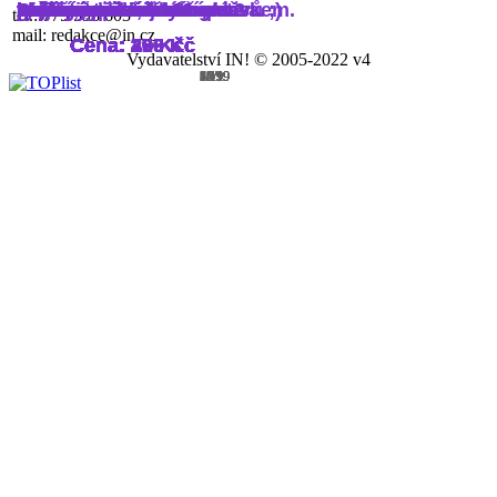
vzpomínkové a retro
zvýšen ...
velikost ...
každou příležitost.
tričkem se stejným potiskem.
vestu, čepici, klobouk...
Plátěná taška - béžová
ryzosti, v ...
prstencová bavlna ...
stejným potiskem.
rodiny.
gumovou zarážkou
potěší
vhodný na vrstvení oděvů ;)
jersey, gramáž 160 g/m2
bavlna, silikonová úprava.
zvýšen ...
tel.: 775 598 603
mail: redakce@in.cz
Cena: 20 Kč
Cena: 390 Kč
Cena: 270 Kč
Cena: 20 Kč
Cena: 200 Kč
Cena: 30 Kč
Cena: 259 Kč
Cena: 70 Kč
Cena: 390 Kč
Cena: 200 Kč
Cena: 29 Kč
Cena: 255 Kč
Cena: 35 Kč
Cena: 40 Kč
Cena: 20 Kč
Cena: 420 Kč
Cena: 390 Kč
Cena: 390 Kč
Cena: 390 Kč
Vydavatelství IN! © 2005-2022 v4
1/19
2/19
3/19
4/19
5/19
6/19
7/19
8/19
9/19
10/19
11/19
12/19
13/19
14/19
15/19
16/19
17/19
18/19
19/19