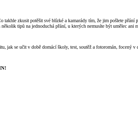
hle zkusit potěšit své blízké a kamarády tím, že jim pošlete přání poš
několik tipů na jednoduchá přání, u kterých nemusíte být umělec ani mal
tu, jak se učit v době domácí školy, test, soutěž a fotoromán, focený v
IN!