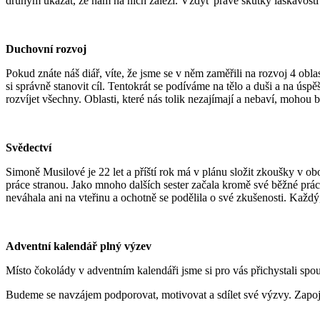
druhým ukázat, že nám na nich záleží. Vždyť právě skutky laskavosti 
Duchovní rozvoj
Pokud znáte náš diář, víte, že jsme se v něm zaměřili na rozvoj 4 oblast
si správně stanovit cíl. Tentokrát se podíváme na tělo a duši a na ús
rozvíjet všechny. Oblasti, které nás tolik nezajímají a nebaví, moho
Svědectví
Simoně Musilové je 22 let a příští rok má v plánu složit zkoušky v ob
práce stranou. Jako mnoho dalších sester začala kromě své běžné pr
neváhala ani na vteřinu a ochotně se podělila o své zkušenosti. Každ
Adventní kalendář plný výzev
Místo čokolády v adventním kalendáři jsme si pro vás přichystali spou
Budeme se navzájem podporovat, motivovat a sdílet své výzvy. Zapoj