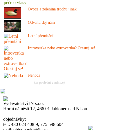
Ovoce a zelenina trochu jinak
Odvahu dej nám
Letní přemítání
Introvertka nebo extrovertka? Otestuj se!
Nehoda
(za poslední 2 měsíce)
Vydavatelství IN s.r.o.
Horní náměstí 12, 466 01 Jablonec nad Nisou
objednávky:
tel.: 480 023 408-9, 775 598 604
mail: objednavky@in.cz