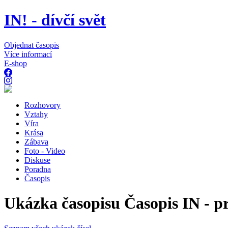
IN! - dívčí svět
Objednat časopis
Více informací
E-shop
Rozhovory
Vztahy
Víra
Krása
Zábava
Foto - Video
Diskuse
Poradna
Časopis
Ukázka časopisu Časopis IN - p