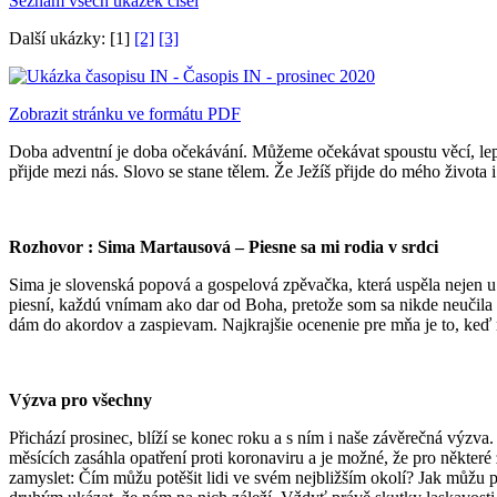
Seznam všech ukázek čísel
Další ukázky: [1]
[2]
[3]
Zobrazit stránku ve formátu PDF
Doba adventní je doba očekávání. Můžeme očekávat spoustu věcí, lepší s
přijde mezi nás. Slovo se stane tělem. Že Ježíš přijde do mého života 
Rozhovor : Sima Martausová – Piesne sa mi rodia v srdci
Sima je slovenská popová a gospelová zpěvačka, která uspěla nejen u 
piesní, každú vnímam ako dar od Boha, pretože som sa nikde neučila p
dám do akordov a zaspievam. Najkrajšie ocenenie pre mňa je to, keď 
Výzva pro všechny
Přichází prosinec, blíží se konec roku a s ním i naše závěrečná výzva
měsících zasáhla opatření proti koronaviru a je možné, že pro některé
zamyslet: Čím můžu potěšit lidi ve svém nejbližším okolí? Jak můžu