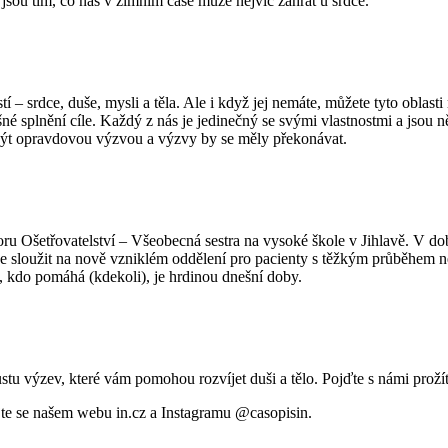
jsou tím, co nás v zimním čase může nejvíc zahřát u srdce.
í – srdce, duše, mysli a těla. Ale i když jej nemáte, můžete tyto oblasti 
pěšné splnění cíle. Každý z nás je jedinečný se svými vlastnostmi a jso
u být opravdovou výzvou a výzvy by se měly překonávat.
oru Ošetřovatelství – Všeobecná sestra na vysoké škole v Jihlavě. V dob
áce sloužit na nově vzniklém oddělení pro pacienty s těžkým průběhe
ý, kdo pomáhá (kdekoli), je hrdinou dnešní doby.
stu výzev, které vám pomohou rozvíjet duši a tělo. Pojďte s námi prožít
te se našem webu in.cz a Instagramu @casopisin.