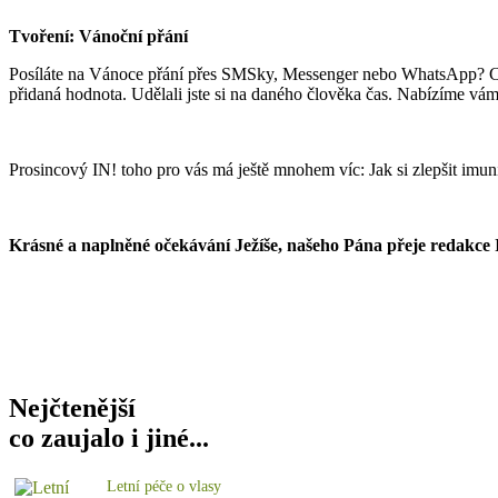
Tvoření
: Vánoční přání
Posíláte na Vánoce přání přes SMSky, Messenger nebo WhatsApp? Co tak
přidaná hodnota. Udělali jste si na daného člověka čas. Nabízíme vám 
Prosincový IN! toho pro vás má ještě mnohem víc: Jak si zlepšit imuni
Krásné a naplněné očekávání Ježíše, našeho Pána přeje redakce 
Nejčtenější
co zaujalo i jiné...
Letní péče o vlasy