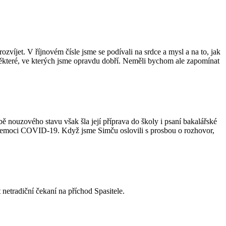
rozvíjet. V říjnovém čísle jsme se podívali na srdce a mysl a na to, jak
u některé, ve kterých jsme opravdu dobří. Neměli bychom ale zapomínat
ě nouzového stavu však šla její příprava do školy i psaní bakalářské
m nemoci COVID‑19. Když jsme Simču oslovili s prosbou o rozhovor,
 netradiční čekaní na příchod Spasitele.