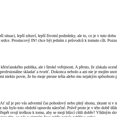
ituaci, lepší zdraví, lepší životní podmínky, ale to, co je v tuto dobu 
i srdce. Prosincový IN! chce být jedním z průvodců k tomuto cíli. Pozna
křesťanského publika, ale i široké veřejnosti. A přesto, že získala o
rofesionálne skladať a tvoriť. Dokonca nebolo a ani nie je mojím snom 
mi niekto povie, že ho moje piesne tešia alebo mu nejakým spôsobom pom
. Ať už je pro vás adventní čas pohodový nebo plný shonu, zkuste si v 
 z nás bylo toto období opravdu náročné. Právě proto je v této době důl
 přispět svojí troškou k tomu, aby se moji blízcí cítili dobře? Vlíd