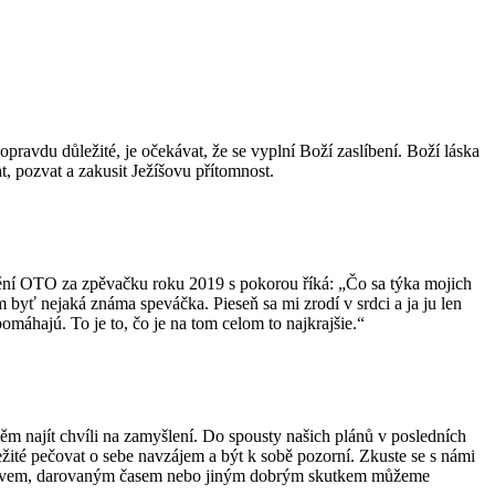
opravdu důležité, je očekávat, že se vyplní Boží zaslíbení. Boží láska
t, pozvat a zakusit Ježíšovu přítomnost.
cenění OTO za zpěvačku roku 2019 s pokorou říká: „Čo sa týka mojich
byť nejaká známa speváčka. Pieseň sa mi zrodí v srdci a ja ju len
áhajú. To je to, čo je na tom celom to najkrajšie.“
něm najít chvíli na zamyšlení. Do spousty našich plánů v posledních
ežité pečovat o sebe navzájem a být k sobě pozorní. Zkuste se s námi
ným slovem, darovaným časem nebo jiným dobrým skutkem můžeme