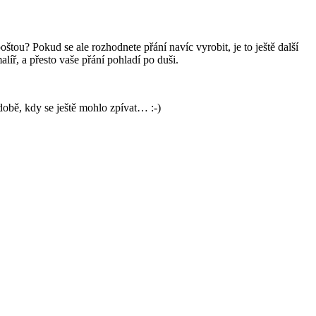
tou? Pokud se ale rozhodnete přání navíc vyrobit, je to ještě další
íř, a přesto vaše přání pohladí po duši.
 době, kdy se ještě mohlo zpívat… :-)