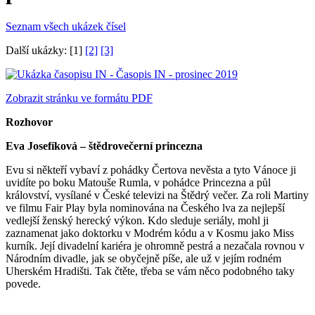
Seznam všech ukázek čísel
Další ukázky: [1]
[2]
[3]
Zobrazit stránku ve formátu PDF
Rozhovor
Eva Josefíková – štědrovečerní princezna
Evu si někteří vybaví z pohádky Čertova nevěsta a tyto Vánoce ji
uvidíte po boku Matouše Rumla, v pohádce Princezna a půl
království, vysílané v České televizi na Štědrý večer. Za roli Martiny
ve filmu Fair Play byla nominována na Českého lva za nejlepší
vedlejší ženský herecký výkon. Kdo sleduje seriály, mohl ji
zaznamenat jako doktorku v Modrém kódu a v Kosmu jako Miss
kurník. Její divadelní kariéra je ohromně pestrá a nezačala rovnou v
Národním divadle, jak se obyčejně píše, ale už v jejím rodném
Uherském Hradišti. Tak čtěte, třeba se vám něco podobného taky
povede.