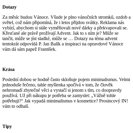
Dotazy
Za měsíc budou Vánoce. Všude je plno vánočních stromků, ozdob a
světel, což nám připomíná, že i letos přijdou svátky. Reklama nás
vybízí, abychom si stále vyměňovali nové dárky a překvapovali se.
Křesťané ale právě prožívají Advent. Jak to s ním je? Může se
tančit, může se jíst sladké, může se … Dotazy na téma advent
tentokrát odpovídá P. Jan Balík a inspiraci na opravdové Vánoce
vám dá sám papež František.
Krása
Poslední dobou se hodně často skloňuje pojem minimalismus. Velmi
jednoduše řečeno, tahle myšlenka spočívá v tom, že člověk
nehromadí zbytečné věci a vystačí si jenom s tím, co doopravdy
používá. Už při nákupu je potřeba se zamyslet: „Vážně tohle
potřebuji?“ Jak vypadá minimalismus v kosmetice? Prosincový IN!
vám to odhalí.
Tipy