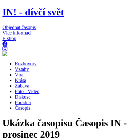
IN! - dívčí svět
Objednat časopis
Více informací
E-shop
Rozhovory
Vztahy
Víra
Krása
Zábava
Foto - Video
Diskuse
Poradna
Časopis
Ukázka časopisu Časopis IN -
prosinec 2019