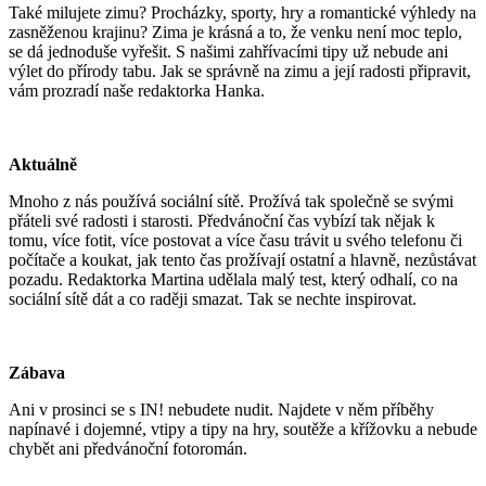
Také milujete zimu? Procházky, sporty, hry a romantické výhledy na
zasněženou krajinu? Zima je krásná a to, že venku není moc teplo,
se dá jednoduše vyřešit. S našimi zahřívacími tipy už nebude ani
výlet do přírody tabu. Jak se správně na zimu a její radosti připravit,
vám prozradí naše redaktorka Hanka.
Aktuálně
Mnoho z nás používá sociální sítě. Prožívá tak společně se svými
přáteli své radosti i starosti. Předvánoční čas vybízí tak nějak k
tomu, více fotit, více postovat a více času trávit u svého telefonu či
počítače a koukat, jak tento čas prožívají ostatní a hlavně, nezůstávat
pozadu. Redaktorka Martina udělala malý test, který odhalí, co na
sociální sítě dát a co raději smazat. Tak se nechte inspirovat.
Zábava
Ani v prosinci se s IN! nebudete nudit. Najdete v něm příběhy
napínavé i dojemné, vtipy a tipy na hry, soutěže a křížovku a nebude
chybět ani předvánoční fotoromán.