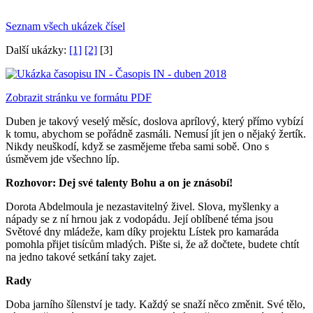
Seznam všech ukázek čísel
Další ukázky:
[1]
[2]
[3]
Zobrazit stránku ve formátu PDF
Duben je takový veselý měsíc, doslova aprílový, který přímo vybízí
k tomu, abychom se pořádně zasmáli. Nemusí jít jen o nějaký žertík.
Nikdy neuškodí, když se zasmějeme třeba sami sobě. Ono s
úsměvem jde všechno líp.
Rozhovor: Dej své talenty Bohu a on je znásobí!
Dorota Abdelmoula je nezastavitelný živel. Slova, myšlenky a
nápady se z ní hrnou jak z vodopádu. Její oblíbené téma jsou
Světové dny mládeže, kam díky projektu Lístek pro kamaráda
pomohla přijet tisícům mladých. Pište si, že až dočtete, budete chtít
na jedno takové setkání taky zajet.
Rady
Doba jarního šílenství je tady. Každý se snaží něco změnit. Své tělo,