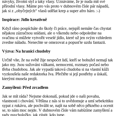
návyky, životní styl a taky vlasy. Uznáváme, že je nuda mít své
přírodní vlasy. Máme pro vás proto v dubnovém čísle pár nápadů,
jak si z „obyčejných“ vlasů udělat krep a super afro háro. :-)
Inspirace: Jídlo kreativně
Když ráno pospícháte do školy či práce, nejspíš nemáte čas chystat
nějakou zázračnou snídani, ale o víkendu nebo odpoledne na
svačinu si můžete vytvořit veselé jídlo, které už jen svým vzhledem
zvedne náladu. Nenechte se omezovat a popusťte uzdu fantazii.
Výzva: Na hranici chudoby
Určitě víte, že na světě žije nespočet lidí, kteří se bohužel nemají tak
jako my. Jsou sužováni válkami, nemocemi, rozmary počasí nebo
třeba chudobou. Jak ale vypadá taková chudoba si na vlastní kůži
vyzkoušela naše redaktorka Iva. Přečtěte si její postřehy a úskalí,
kterými musela projít.
Zamyšlení: Před zrcadlem
Jak se mít ráda? Nejsme dokonalí, pokud jde o naši povahu,
vlastnosti i chování. Většina z nás si to uvědomuje a umí sebekritiku
sypat z rukávu, ale pochválit se, najít na sobě něco pěkného a ocenit
se, to nám moc nejde. V dubnovém čísle vám nabízíme zamyšlení a
rady psycholožky, jak zjistit, kdo jsme.