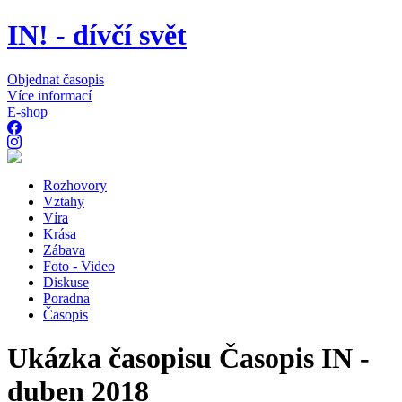
IN! - dívčí svět
Objednat časopis
Více informací
E-shop
Rozhovory
Vztahy
Víra
Krása
Zábava
Foto - Video
Diskuse
Poradna
Časopis
Ukázka časopisu Časopis IN -
duben 2018