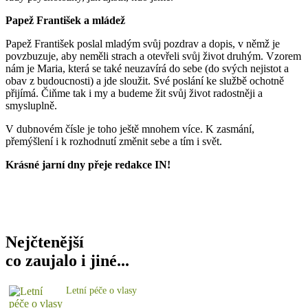
Papež František a mládež
Papež František poslal mladým svůj pozdrav a dopis, v němž je
povzbuzuje, aby neměli strach a otevřeli svůj život druhým. Vzorem
nám je Maria, která se také neuzavírá do sebe (do svých nejistot a
obav z budoucnosti) a jde sloužit. Své poslání ke službě ochotně
přijímá. Čiňme tak i my a budeme žit svůj život radostněji a
smysluplně.
V dubnovém čísle je toho ještě mnohem více. K zasmání,
přemýšlení i k rozhodnutí změnit sebe a tím i svět.
Krásné jarní dny přeje redakce IN!
Nejčtenější
co zaujalo i jiné...
Letní péče o vlasy