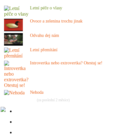
Letní péče o vlasy
Ovoce a zelenina trochu jinak
Odvahu dej nám
Letní přemítání
Introvertka nebo extrovertka? Otestuj se!
Nehoda
(za poslední 2 měsíce)