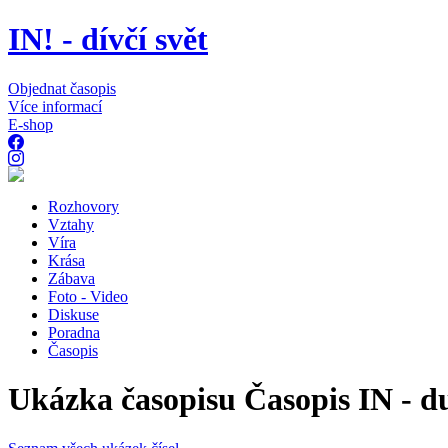
IN! - dívčí svět
Objednat časopis
Více informací
E-shop
Rozhovory
Vztahy
Víra
Krása
Zábava
Foto - Video
Diskuse
Poradna
Časopis
Ukázka časopisu Časopis IN - d