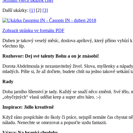
Seznam všech ukázek čísel
Další ukázky:
[1]
[2]
[3]
Zobrazit stránku ve formátu PDF
Duben je takový veselý měsíc, doslova aprílový, který přímo vybízí 
všechno líp.
Rozhovor: Dej své talenty Bohu a on je znásobí!
Dorota Abdelmoula je nezastavitelný živel. Slova, myšlenky a nápady
mladých. Pište si, že až dočtete, budete chtít na jedno takové setkání t
Rady
Doba jarního šílenství je tady. Každý se snaží něco změnit. Své tělo,
„obyčejných“ vlasů udělat krep a super afro háro. :-)
Inspirace: Jídlo kreativně
Když ráno pospícháte do školy či práce, nejspíš nemáte čas chystat n
náladu. Nenechte se omezovat a popusťte uzdu fantazii.
Výzva: Na hranici chudoby