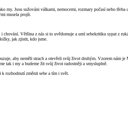
tak jako my. Jsou sužováni válkami, nemocemi, rozmary počasí nebo třeba
ými musela projít.
i chování. Většina z nás si to uvědomuje a umí sebekritiku sypat z ruká
ky, jak zjistit, kdo jsme.
zuje, aby neměli strach a otevřeli svůj život druhým. Vzorem nám je Ma
me tak i my a budeme žit svůj život radostněji a smysluplně.
k rozhodnutí změnit sebe a tím i svět.