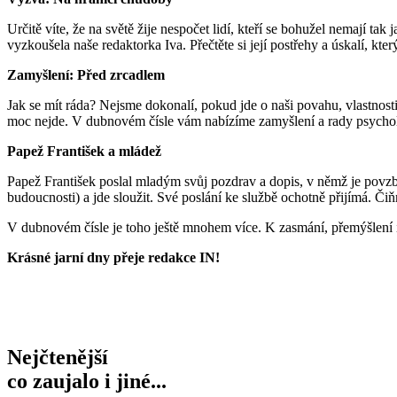
Určitě víte, že na světě žije nespočet lidí, kteří se bohužel nemají 
vyzkoušela naše redaktorka Iva. Přečtěte si její postřehy a úskalí, kter
Zamyšlení: Před zrcadlem
Jak se mít ráda? Nejsme dokonalí, pokud jde o naši povahu, vlastnosti 
moc nejde. V dubnovém čísle vám nabízíme zamyšlení a rady psycholož
Papež František a mládež
Papež František poslal mladým svůj pozdrav a dopis, v němž je povzbu
budoucnosti) a jde sloužit. Své poslání ke službě ochotně přijímá. Čiň
V dubnovém čísle je toho ještě mnohem více. K zasmání, přemýšlení i 
Krásné jarní dny přeje redakce IN!
Nejčtenější
co zaujalo i jiné...