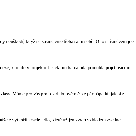
Nikdy neuškodí, když se zasmějeme třeba sami sobě. Ono s úsměvem jde
ádeže, kam díky projektu Lístek pro kamaráda pomohla přijet tisícům
í vlasy. Máme pro vás proto v dubnovém čísle pár nápadů, jak si z
ůžete vytvořit veselé jídlo, které už jen svým vzhledem zvedne