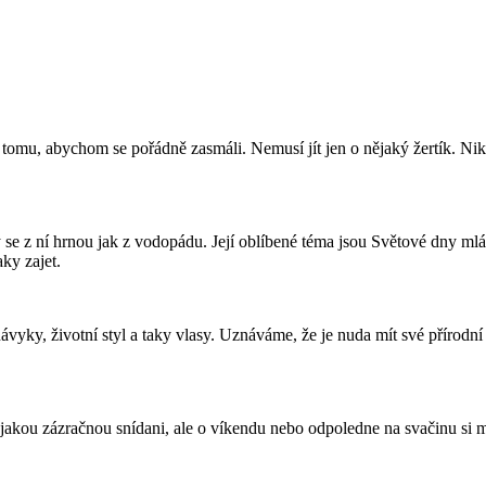
k tomu, abychom se pořádně zasmáli. Nemusí jít jen o nějaký žertík. 
 se z ní hrnou jak z vodopádu. Její oblíbené téma jsou Světové dny ml
aky zajet.
 návyky, životní styl a taky vlasy. Uznáváme, že je nuda mít své přírodn
ějakou zázračnou snídani, ale o víkendu nebo odpoledne na svačinu si m