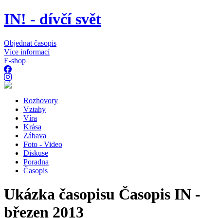
IN! - dívčí svět
Objednat časopis
Více informací
E-shop
Rozhovory
Vztahy
Víra
Krása
Zábava
Foto - Video
Diskuse
Poradna
Časopis
Ukázka časopisu Časopis IN -
březen 2013