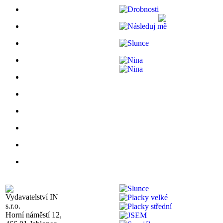
Vydavatelství IN
s.r.o.
Horní náměstí 12,