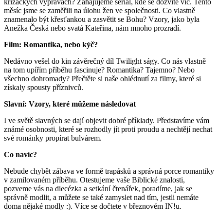
křižáckých výpravách? Zahajujeme seriál, kde se dozvíte víc. Tento
měsíc jsme se zaměřili na úlohu žen ve společnosti. Co vlastně
znamenalo být křesťankou a zasvětit se Bohu? Vzory, jako byla
Anežka Česká nebo svatá Kateřina, nám mnoho prozradí.
Film: Romantika, nebo kýč?
Nedávno vešel do kin závěrečný díl Twilight ságy. Co nás vlastně
na tom upířím příběhu fascinuje? Romantika? Tajemno? Nebo
všechno dohromady? Přečtěte si naše ohlédnutí za filmy, které si
získaly spousty příznivců.
Slavní: Vzory, které můžeme následovat
I ve světě slavných se dají objevit dobré příklady. Představíme vám
známé osobnosti, které se rozhodly jít proti proudu a nechtějí nechat
své románky propírat bulvárem.
Co navíc?
Nebude chybět zábava ve formě trapásků a správná porce romantiky
v zamilovaném příběhu. Otestujeme vaše Biblické znalosti,
pozveme vás na diecézka a setkání čtenářek, poradíme, jak se
správně modlit, a můžete se také zamyslet nad tím, jestli nemáte
doma nějaké modly :). Více se dočtete v březnovém IN!u.