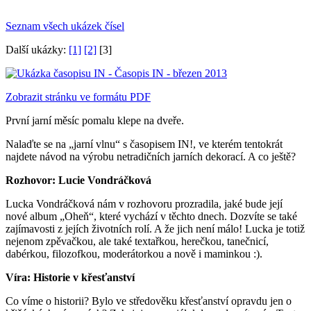
Seznam všech ukázek čísel
Další ukázky:
[1]
[2]
[3]
Zobrazit stránku ve formátu PDF
První jarní měsíc pomalu klepe na dveře.
Nalaďte se na „jarní vlnu“ s časopisem IN!, ve kterém tentokrát
najdete návod na výrobu netradičních jarních dekorací. A co ještě?
Rozhovor: Lucie Vondráčková
Lucka Vondráčková nám v rozhovoru prozradila, jaké bude její
nové album „Oheň“, které vychází v těchto dnech. Dozvíte se také
zajímavosti z jejích životních rolí. A že jich není málo! Lucka je totiž
nejenom zpěvačkou, ale také textařkou, herečkou, tanečnicí,
dabérkou, filozofkou, moderátorkou a nově i maminkou :).
Víra: Historie v křesťanství
Co víme o historii? Bylo ve středověku křesťanství opravdu jen o