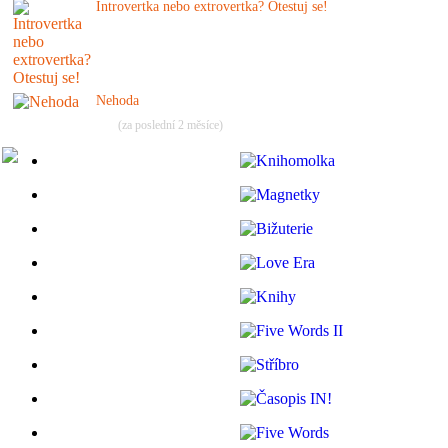
Introvertka nebo extrovertka? Otestuj se!
Nehoda
(za poslední 2 měsíce)