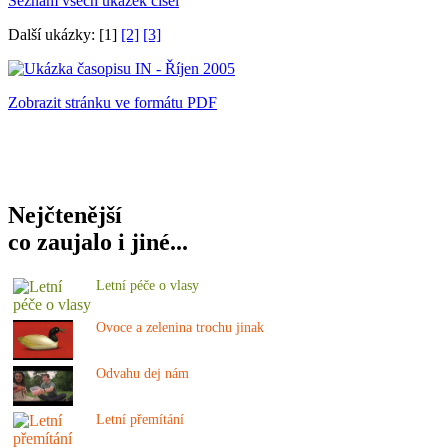
Seznam všech ukázek čísel
Další ukázky: [1]
[2]
[3]
Zobrazit stránku ve formátu PDF
Nejčtenější
co zaujalo i jiné...
Letní péče o vlasy
Ovoce a zelenina trochu jinak
Odvahu dej nám
Letní přemítání