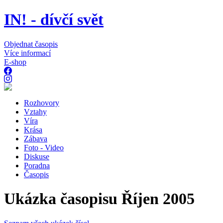
IN! - dívčí svět
Objednat časopis
Více informací
E-shop
Rozhovory
Vztahy
Víra
Krása
Zábava
Foto - Video
Diskuse
Poradna
Časopis
Ukázka časopisu Říjen 2005