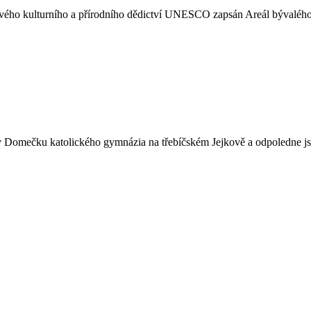
vého kulturního a přírodního dědictví UNESCO zapsán Areál bývalého b
ne v Domečku katolického gymnázia na třebíčském Jejkově a odpoledne j