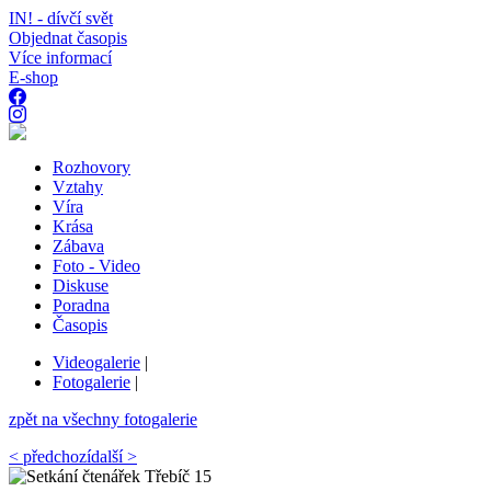
IN! - dívčí svět
Objednat časopis
Více informací
E-shop
Rozhovory
Vztahy
Víra
Krása
Zábava
Foto - Video
Diskuse
Poradna
Časopis
Videogalerie
|
Fotogalerie
|
zpět na všechny fotogalerie
< předchozí
další >