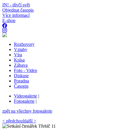
IN! - dívčí svět
Objednat časopis
Více informací
E-shop
Rozhovory
Vztahy
Víra
Krása
Zábava
Foto - Video
Diskuse
Poradna
Časopis
Videogalerie
|
Fotogalerie
|
zpět na všechny fotogalerie
< předchozí
další >