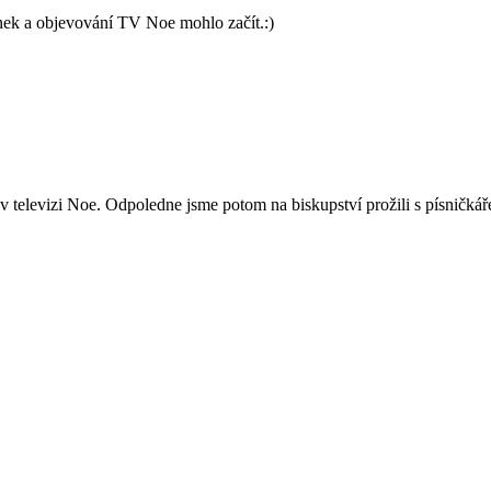
inek a objevování TV Noe mohlo začít.:)
ě v televizi Noe. Odpoledne jsme potom na biskupství prožili s písničk