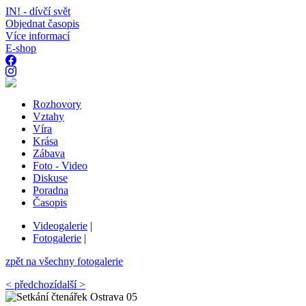
IN! - dívčí svět
Objednat časopis
Více informací
E-shop
Rozhovory
Vztahy
Víra
Krása
Zábava
Foto - Video
Diskuse
Poradna
Časopis
Videogalerie
|
Fotogalerie
|
zpět na všechny fotogalerie
< předchozí
další >