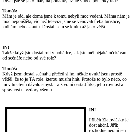
Díval jste se jako malý na pohádky. Máte vůbec pohádky rád?
Tomáš:
Mám je rád, ale doma jsme k tomu nebyli moc vedeni. Máma nám je
moc nepouštěla, víc než televizi jsme se věnovali třeba turistice,
knihám nebo skautu. Dostal jsem se k nim až jako větší.
IN!
Takže když jste dostal roli v pohádce, tak jste měl nějaká očekávání
od scénáře nebo od své role?
Tomáš:
Když jsem dostal scénář a přečetl si ho, někde uvnitř jsem prostě
věděl, že to je TA role, kterou musím hrát. Protože to bylo něco, co
mi v tu chvíli dávalo smysl. Ta životní cesta Jiříka, jeho rovnost a
správnost navzdory všemu.
IN!
Příběh Zlatovlásky je
dost akční. Jiřík
rozhodně neplní jen