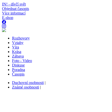
IN! - dívčí svět
Objednat časopis
Více informací
E-shop
Rozhovory
Vztahy
Víra
Krása
Zábava
Foto - Video
Diskuse
Poradna
Časopis
Duchovní osobnosti
|
Známé osobnosti
|