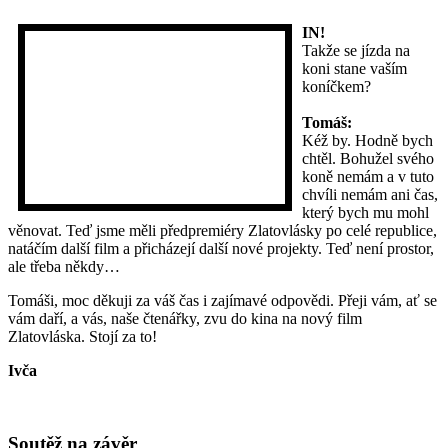
IN!
Takže se jízda na
koni stane vaším
koníčkem?
Tomáš:
Kéž by. Hodně bych
chtěl. Bohužel svého
koně nemám a v tuto
chvíli nemám ani čas,
který bych mu mohl
věnovat. Teď jsme měli předpremiéry Zlatovlásky po celé republice,
natáčím další film a přicházejí další nové projekty. Teď není prostor,
ale třeba někdy…
Tomáši, moc děkuji za váš čas i zajímavé odpovědi. Přeji vám, ať se
vám daří, a vás, naše čtenářky, zvu do kina na nový film
Zlatovláska. Stojí za to!
Ivča
Soutěž na závěr