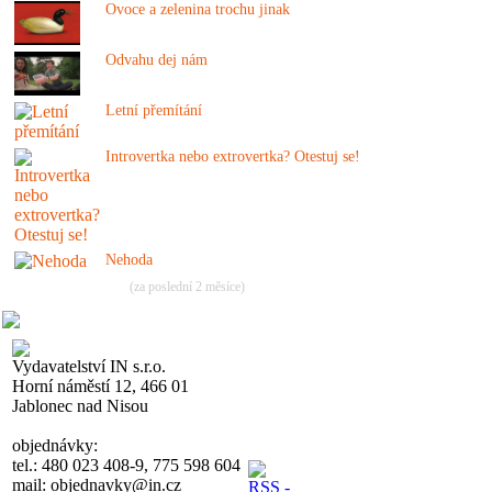
Ovoce a zelenina trochu jinak
Odvahu dej nám
Letní přemítání
Introvertka nebo extrovertka? Otestuj se!
Nehoda
(za poslední 2 měsíce)
Vydavatelství IN s.r.o.
Horní náměstí 12, 466 01
Jablonec nad Nisou
objednávky:
tel.: 480 023 408-9, 775 598 604
mail: objednavky@in.cz