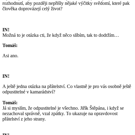
rozhodnutí, aby později nepřišly nějaké výčitky svědomí, které pak
člověka doprovázejí celý život?
IN!
Možná to je otázka cti, že když něco slíbím, tak to dodržím…
Tomáš:
Asi ano.
IN!
A ještě jedna otázka na přátelství. Co vlastně je pro vás osobně ještě
odpustitelné v kamarádství?
Tomáš:
Já si myslím, že odpustitelné je všechno. Jiřík Štěpána, i když se
nezachoval správně, vzal zpátky. To ukazuje na opravdovost
přátelství z jeho strany.