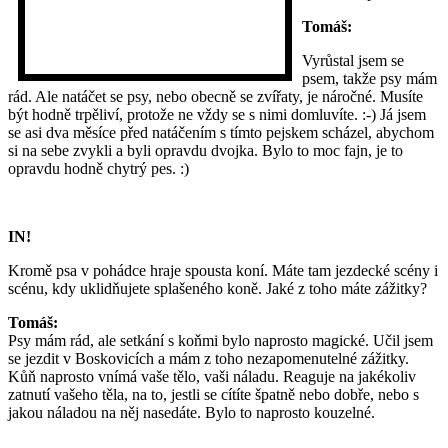
Tomáš:
Vyrůstal jsem se
psem, takže psy mám
rád. Ale natáčet se psy, nebo obecně se zvířaty, je náročné. Musíte
být hodně trpěliví, protože ne vždy se s nimi domluvíte. :-) Já jsem
se asi dva měsíce před natáčením s tímto pejskem scházel, abychom
si na sebe zvykli a byli opravdu dvojka. Bylo to moc fajn, je to
opravdu hodně chytrý pes. :)
IN!
Kromě psa v pohádce hraje spousta koní. Máte tam jezdecké scény i
scénu, kdy uklidňujete splašeného koně. Jaké z toho máte zážitky?
Tomáš:
Psy mám rád, ale setkání s koňmi bylo naprosto magické. Učil jsem
se jezdit v Boskovicích a mám z toho nezapomenutelné zážitky.
Kůň naprosto vnímá vaše tělo, vaši náladu. Reaguje na jakékoliv
zatnutí vašeho těla, na to, jestli se cítíte špatně nebo dobře, nebo s
jakou náladou na něj nasedáte. Bylo to naprosto kouzelné.