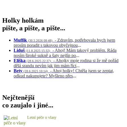
Holky holkám
pište, a pište, a pište...
Muffik
- Zdravím, potřebovala bych jsem
(30.5.2026 08:48)
prosím poradit s takovou obyčejnou
...
Liduš
- Ahoj! Mám takový problém. Ráda
(11.8.2025 15:32)
nosím široké sukně a šaty nejlíp po
...
Eliška
- Ahojky moje rodina si že mě pořád
(28.6.2025 22:37)
dělá srandu nevím jak jim mám říct
...
Bety
- Ahoj holky! Chtěla jsem se zeptat,
(28.6.2025 10:14)
odkud nakupujete? Myšleno přes
...
Nejčtenější
co zaujalo i jiné...
Letní péče o vlasy