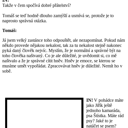
IN!
Takže v čem spočívá dobré přátelství?
Tomáš se teď hodně dlouho zamýšlí a usmívá se, protože je to
naprosto správná otázka.
Tomáš:
Já jsem velký zastánce toho odpouštět, ale nezapomínat. Pokud nám
někdo provede nějakou nekalost, tak za tu nekalost stejně nakonec
pyká daný člověk nejvíc. Myslím, že je normální a správné být na
toho člověka naštvaný. Co je ale důležité, je uvědomit si, co mě
naštvalo a že je správné cítit hněv. Hněv je emoce, se kterou se
musíme umět vypořádat. Zpracovávat hněv je důležité. Nemít ho v
sobě.
IN!
V pohádce máte
jako Jiřík ještě
jednoho kamaráda,
psa Štístka. Máte rád
psy? Jaké to je
natáčet se psem?