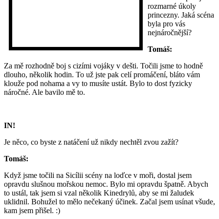
rozmarné úkoly
princezny. Jaká scéna
byla pro vás
nejnáročnější?
Tomáš:
Za mě rozhodně boj s cizími vojáky v dešti. Točili jsme to hodně
dlouho, několik hodin. To už jste pak celí promáčení, bláto vám
klouže pod nohama a vy to musíte ustát. Bylo to dost fyzicky
náročné. Ale bavilo mě to.
IN!
Je něco, co byste z natáčení už nikdy nechtěl zvou zažít?
Tomáš:
Když jsme točili na Sicílii scény na loďce v moři, dostal jsem
opravdu slušnou mořskou nemoc. Bylo mi opravdu špatně. Abych
to ustál, tak jsem si vzal několik Kinedrylů, aby se mi žaludek
uklidnil. Bohužel to mělo nečekaný účinek. Začal jsem usínat všude,
kam jsem přišel. :)