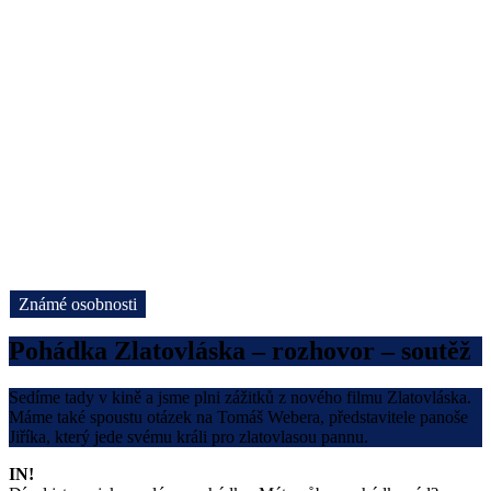
Známé osobnosti
Pohádka Zlatovláska – rozhovor – soutěž
Sedíme tady v kině a jsme plni zážitků z nového filmu Zlatovláska.
Máme také spoustu otázek na Tomáš Webera, představitele panoše
Jiříka, který jede svému králi pro zlatovlasou pannu.
IN!