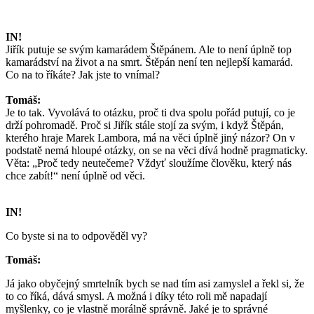
IN!
Jiřík putuje se svým kamarádem Štěpánem. Ale to není úplně top
kamarádství na život a na smrt. Štěpán není ten nejlepší kamarád.
Co na to říkáte? Jak jste to vnímal?
Tomáš:
Je to tak. Vyvolává to otázku, proč ti dva spolu pořád putují, co je
drží pohromadě. Proč si Jiřík stále stojí za svým, i když Štěpán,
kterého hraje Marek Lambora, má na věci úplně jiný názor? On v
podstatě nemá hloupé otázky, on se na věci dívá hodně pragmaticky.
Věta: „Proč tedy neutečeme? Vždyť sloužíme člověku, který nás
chce zabít!“ není úplně od věci.
IN!
Co byste si na to odpověděl vy?
Tomáš:
Já jako obyčejný smrtelník bych se nad tím asi zamyslel a řekl si, že
to co říká, dává smysl. A možná i díky této roli mě napadají
myšlenky, co je vlastně morálně správně. Jaké je to správné