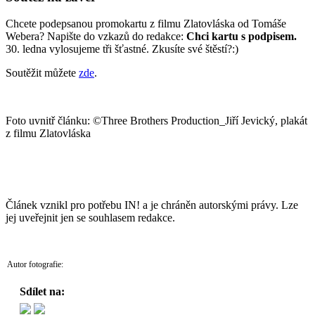
Chcete podepsanou promokartu z filmu Zlatovláska od Tomáše
Webera? Napište do vzkazů do redakce:
Chci kartu s podpisem.
30. ledna vylosujeme tři šťastné. Zkusíte své štěstí?:)
Soutěžit můžete
zde
.
Foto uvnitř článku: ©Three Brothers Production_Jiří Jevický, plakát
z filmu Zlatovláska
Článek vznikl pro potřebu IN! a je chráněn autorskými právy. Lze
jej uveřejnit jen se souhlasem redakce.
Autor fotografie:
Sdílet na: