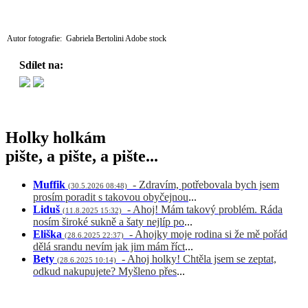
Autor fotografie: Gabriela Bertolini Adobe stock
Sdílet na:
Holky holkám
pište, a pište, a pište...
Muffik
- Zdravím, potřebovala bych jsem
(30.5.2026 08:48)
prosím poradit s takovou obyčejnou
...
Liduš
- Ahoj! Mám takový problém. Ráda
(11.8.2025 15:32)
nosím široké sukně a šaty nejlíp po
...
Eliška
- Ahojky moje rodina si že mě pořád
(28.6.2025 22:37)
dělá srandu nevím jak jim mám říct
...
Bety
- Ahoj holky! Chtěla jsem se zeptat,
(28.6.2025 10:14)
odkud nakupujete? Myšleno přes
...