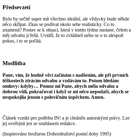
Předsevzetí
Bylo by určitě super mít všechno ideální, ale vždycky bude někde
něco skřípat. Zkus se podívat okolo sebe realisticky. Co to
znamená? Postav se k situaci, která v tomto týdnu nastane, čelem a
měj odvahu ji řešit. Uvidíš, že to zvládneš nebo se o to alespoň
pokus, i to se počítá.
Modlitba
Pane, vím, že hodně věcí začínám s nadšením, ale při prvních
těžkostech ztrácím odvahu a vzdávám to. Potom hledám
omluvy: kdyby… Pomoz mi Pane, abych měla odvahu a
dobrou vůli, pokračovat i když se mi něco nepodaří, abych se
nespokojila jenom s polovičním úspěchem. Amen.
Článek vznikl pro potřebu IN! a je chráněn autorskými právy. Lze
jej uveřejnit jen se souhlasem redakce.
(Inspirováno brožurou Dobrodružství postní doby 1995)