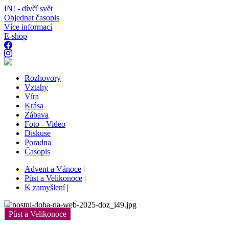
IN! - dívčí svět
Objednat časopis
Více informací
E-shop
Rozhovory
Vztahy
Víra
Krása
Zábava
Foto - Video
Diskuse
Poradna
Časopis
Advent a Vánoce
|
Půst a Velikonoce
|
K zamyšlení
|
Půst a Velikonoce