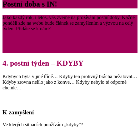
Postní doba s IN!
Jako každý rok, i letos, vás zveme na prožívání postní doby. Každé
pondělí zde na webu bude článek se zamyšlením a výzvou na celý
týden. Přidáte se k nám?
4. postní týden – KDYBY
Kdybych byla v jiné třídě… Kdyby ten protivný brácha nežaloval…
Kdyby zrovna nelilo jako z konve… Kdyby nebylo té odporné
chemie…
K zamyšlení
Ve kterých situacích používám „kdyby“?