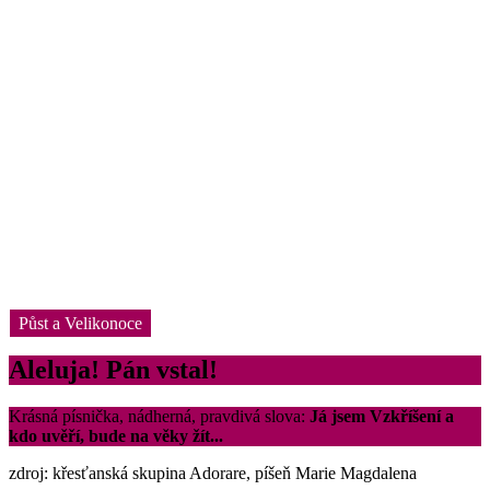
Půst a Velikonoce
Aleluja! Pán vstal!
Krásná písnička, nádherná, pravdivá slova:
Já jsem Vzkříšení a
kdo uvěří, bude na věky žít...
zdroj: křesťanská skupina Adorare, píšeň Marie Magdalena