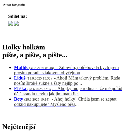
Autor fotografie:
Sdílet na:
Holky holkám
pište, a pište, a pište...
Muffik
- Zdravím, potřebovala bych jsem
(30.5.2026 08:48)
prosím poradit s takovou obyčejnou
...
Liduš
- Ahoj! Mám takový problém. Ráda
(11.8.2025 15:32)
nosím široké sukně a šaty nejlíp po
...
Eliška
- Ahojky moje rodina si že mě pořád
(28.6.2025 22:37)
dělá srandu nevím jak jim mám říct
...
Bety
- Ahoj holky! Chtěla jsem se zeptat,
(28.6.2025 10:14)
odkud nakupujete? Myšleno přes
...
Nejčtenější