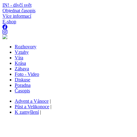
IN! - dívčí svět
Objednat časopis
Více informací
E-shop
Rozhovory
Vztahy
Víra
Krása
Zábava
Foto - Video
Diskuse
Poradna
Časopis
Advent a Vánoce
|
Půst a Velikonoce
|
K zamyšlení
|