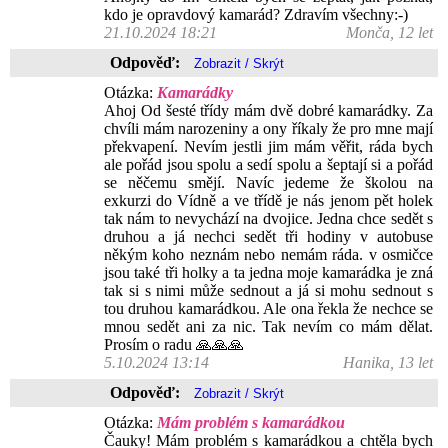
kdo je opravdový kamarád? Zdravím všechny:-)
21.10.2024 18:21
Monča, 12 let
Odpověď:
Otázka:
Kamarádky
Ahoj Od šesté třídy mám dvě dobré kamarádky. Za
chvíli mám narozeniny a ony říkaly že pro mne mají
překvapení. Nevím jestli jim mám věřit, ráda bych
ale pořád jsou spolu a sedí spolu a šeptají si a pořád
se něčemu smějí. Navíc jedeme že školou na
exkurzi do Vídně a ve třídě je nás jenom pět holek
tak nám to nevychází na dvojice. Jedna chce sedět s
druhou a já nechci sedět tři hodiny v autobuse
někým koho neznám nebo nemám ráda. v osmičce
jsou také tři holky a ta jedna moje kamarádka je zná
tak si s nimi může sednout a já si mohu sednout s
tou druhou kamarádkou. Ale ona řekla že nechce se
mnou sedět ani za nic. Tak nevím co mám dělat.
Prosím o radu 🙏🙏🙏
5.10.2024 13:14
Hanika, 13 let
Odpověď:
Otázka:
Mám problém s kamarádkou
Čauky! Mám problém s kamarádkou a chtěla bych