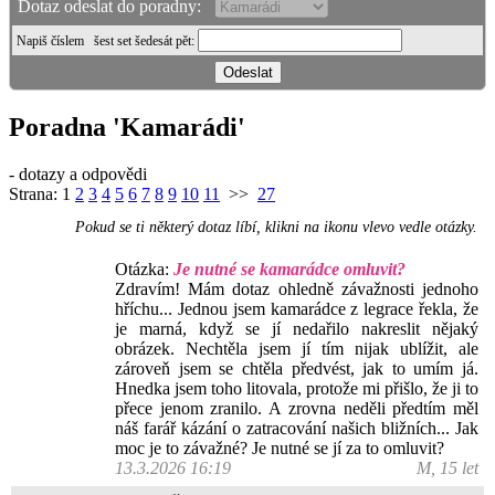
Dotaz odeslat do poradny:
Napiš číslem
šest set šedesát pět
:
Poradna 'Kamarádi'
- dotazy a odpovědi
Strana:
1
2
3
4
5
6
7
8
9
10
11
>>
27
Pokud se ti některý dotaz líbí, klikni na ikonu vlevo vedle otázky.
Otázka:
Je nutné se kamarádce omluvit?
Zdravím! Mám dotaz ohledně závažnosti jednoho
hříchu... Jednou jsem kamarádce z legrace řekla, že
je marná, když se jí nedařilo nakreslit nějaký
obrázek. Nechtěla jsem jí tím nijak ublížit, ale
zároveň jsem se chtěla předvést, jak to umím já.
Hnedka jsem toho litovala, protože mi přišlo, že ji to
přece jenom zranilo. A zrovna neděli předtím měl
náš farář kázání o zatracování našich bližních... Jak
moc je to závažné? Je nutné se jí za to omluvit?
13.3.2026 16:19
M, 15 let