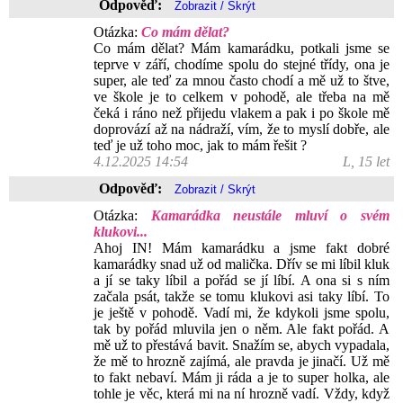
Odpověď:
Otázka:
Co mám dělat?
Co mám dělat? Mám kamarádku, potkali jsme se
teprve v září, chodíme spolu do stejné třídy, ona je
super, ale teď za mnou často chodí a mě už to štve,
ve škole je to celkem v pohodě, ale třeba na mě
čeká i ráno než přijedu vlakem a pak i po škole mě
doprovází až na nádraží, vím, že to myslí dobře, ale
teď je už toho moc, jak to mám řešit ?
4.12.2025 14:54
L, 15 let
Odpověď:
Otázka:
Kamarádka neustále mluví o svém
klukovi...
Ahoj IN! Mám kamarádku a jsme fakt dobré
kamarádky snad už od malička. Dřív se mi líbil kluk
a jí se taky líbil a pořád se jí líbí. A ona si s ním
začala psát, takže se tomu klukovi asi taky líbí. To
je ještě v pohodě. Vadí mi, že kdykoli jsme spolu,
tak by pořád mluvila jen o něm. Ale fakt pořád. A
mě už to přestává bavit. Snažím se, abych vypadala,
že mě to hrozně zajímá, ale pravda je jinačí. Už mě
to fakt nebaví. Mám ji ráda a je to super holka, ale
tohle je věc, která mi na ní hrozně vadí. Vždy, když