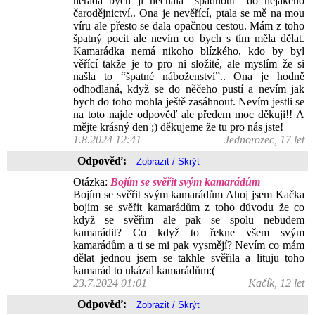
nerada bych ji nechala “spadnout” do nějakého
čarodějnictví.. Ona je nevěřící, ptala se mě na mou
víru ale přesto se dala opačnou cestou. Mám z toho
špatný pocit ale nevím co bych s tím měla dělat.
Kamarádka nemá nikoho blízkého, kdo by byl
věřící takže je to pro ni složité, ale myslím že si
našla to “špatné náboženství”.. Ona je hodně
odhodlaná, když se do něčeho pustí a nevím jak
bych do toho mohla ještě zasáhnout. Nevím jestli se
na toto najde odpověď ale předem moc děkuji!! A
mějte krásný den ;) děkujeme že tu pro nás jste!
1.8.2024 12:41
Jednorozec, 17 let
Odpověď:
Otázka:
Bojím se svěřit svým kamarádům
Bojím se svěřit svým kamarádům Ahoj jsem Kačka
bojím se svěřit kamarádům z toho důvodu že co
když se svěřim ale pak se spolu nebudem
kamarádit? Co když to řekne všem svým
kamarádům a ti se mi pak vysmějí? Nevím co mám
dělat jednou jsem se takhle svěřila a lituju toho
kamarád to ukázal kamarádům:(
23.7.2024 01:01
Kačík, 12 let
Odpověď: