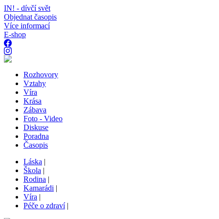
IN! - dívčí svět
Objednat časopis
Více informací
E-shop
Rozhovory
Vztahy
Víra
Krása
Zábava
Foto - Video
Diskuse
Poradna
Časopis
Láska
|
Škola
|
Rodina
|
Kamarádi
|
Víra
|
Péče o zdraví
|