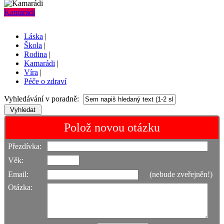
Kamarádi
Láska
|
Škola
|
Rodina
|
Kamarádi
|
Víra
|
Péče o zdraví
Vyhledávání v poradně:
Polož novou otázku
Přezdívka:
Věk:
Email:
(nebude zveřejněn!)
Otázka: