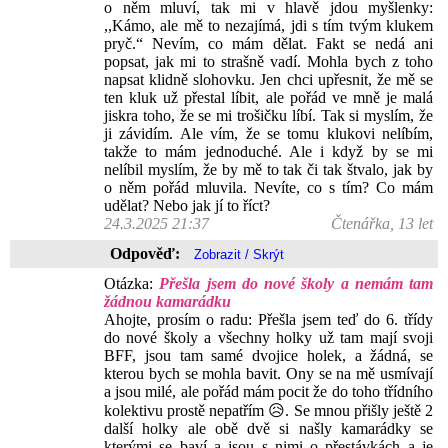
o něm mluví, tak mi v hlavě jdou myšlenky:
,,Kámo, ale mě to nezajímá, jdi s tím tvým klukem
pryč.“ Nevím, co mám dělat. Fakt se nedá ani
popsat, jak mi to strašně vadí. Mohla bych z toho
napsat klidně slohovku. Jen chci upřesnit, že mě se
ten kluk už přestal líbit, ale pořád ve mně je malá
jiskra toho, že se mi trošičku líbí. Tak si myslím, že
ji závidím. Ale vím, že se tomu klukovi nelíbím,
takže to mám jednoduché. Ale i když by se mi
nelíbil myslím, že by mě to tak či tak štvalo, jak by
o něm pořád mluvila. Nevíte, co s tím? Co mám
udělat? Nebo jak jí to říct?
24.3.2025 21:37
Čtenářka, 13 let
Odpověď:
Otázka:
Přešla jsem do nové školy a nemám tam
žádnou kamarádku
Ahojte, prosím o radu: Přešla jsem teď do 6. třídy
do nové školy a všechny holky už tam mají svoji
BFF, jsou tam samé dvojice holek, a žádná, se
kterou bych se mohla bavit. Ony se na mě usmívají
a jsou milé, ale pořád mám pocit že do toho třídního
kolektivu prostě nepatřím 😥. Se mnou přišly ještě 2
další holky ale obě dvě si našly kamarádky se
kterými se baví a jsou s nimi o přestávkách a je