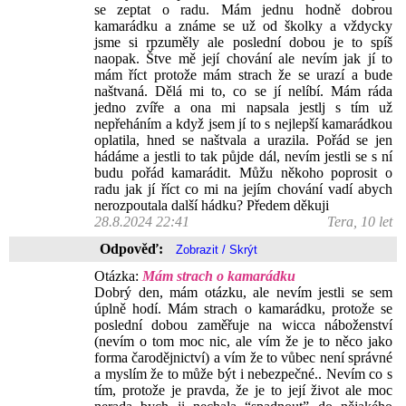
se zeptat o radu. Mám jednu hodně dobrou
kamarádku a známe se už od školky a vždycky
jsme si rpzuměly ale poslední dobou je to spíš
naopak. Štve mě její chování ale nevím jak jí to
mám říct protože mám strach že se urazí a bude
naštvaná. Dělá mi to, co se jí nelíbí. Mám ráda
jedno zvíře a ona mi napsala jestlj s tím už
nepřeháním a když jsem jí to s nejlepší kamarádkou
oplatila, hned se naštvala a urazila. Pořád se jen
hádáme a jestli to tak půjde dál, nevím jestli se s ní
budu pořád kamarádit. Můžu někoho poprosit o
radu jak jí říct co mi na jejím chování vadí abych
nerozpoutala další hádku? Předem děkuji
28.8.2024 22:41
Tera, 10 let
Odpověď:
Otázka:
Mám strach o kamarádku
Dobrý den, mám otázku, ale nevím jestli se sem
úplně hodí. Mám strach o kamarádku, protože se
poslední dobou zaměřuje na wicca náboženství
(nevím o tom moc nic, ale vím že je to něco jako
forma čarodějnictví) a vím že to vůbec není správné
a myslím že to může být i nebezpečné.. Nevím co s
tím, protože je pravda, že je to její život ale moc