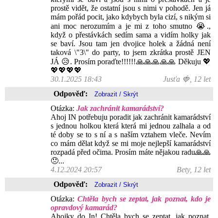
prostě vidět, že ostatní jsou s nimi v pohodě. Jen já
mám pořád pocit, jako kdybych byla cizí, s nikým si
ani moc nerozumím a je mi z toho smutno 😭.,
když o přestávkách sedím sama a vidím holky jak
se baví. Jsou tam jen dvojice holek a žádná není
taková \"3\" do party, to jsem zkrátka prostě JEN
JÁ 😥. Prosím poraďte!!!!!!🙏🙏🙏🙏🙏 Děkuju 💖
💖💖💖💖
30.1.2025 18:43
Jusťa 🍓, 12 let
Odpověď:
Otázka:
Jak zachránit kamarádství?
Ahoj IN potřebuju poradit jak zachránit kamarádství
s jednou holkou která která mi jednou zalhala a od
té doby se to s ní a s naším vztahem vleče. Nevím
co mám dělat když se mi moje nejlepší kamarádství
rozpadá před očima. Prosím máte nějakou radu🙏🙏
😞...
4.12.2024 20:57
Bety, 12 let
Odpověď:
Otázka:
Chtěla bych se zeptat, jak poznat, kdo je
opravdový kamarád?
Ahojky do In! Chtěla bych se zeptat, jak poznat,