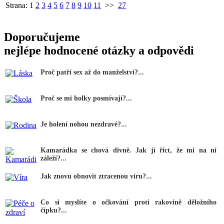
Strana:
1
2
3
4
5
6
7
8
9
10
11
>>
27
Doporučujeme
nejlépe hodnocené otázky a odpovědi
Proč patří sex až do manželství?...
Proč se mi holky posmívají?...
Je holení nohou nezdravé?...
Kamarádka se chová divně. Jak jí říct, že mi na ní
záleží?...
Jak znovu obnovit ztracenou víru?...
Co si myslíte o očkování proti rakovině děložního
čípku?...