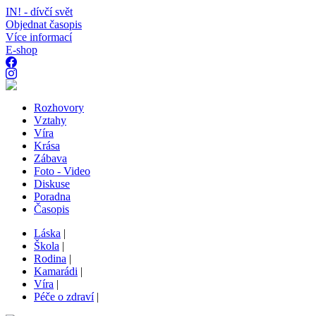
IN! - dívčí svět
Objednat časopis
Více informací
E-shop
Rozhovory
Vztahy
Víra
Krása
Zábava
Foto - Video
Diskuse
Poradna
Časopis
Láska
|
Škola
|
Rodina
|
Kamarádi
|
Víra
|
Péče o zdraví
|