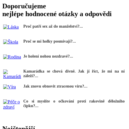
Doporučujeme
nejlépe hodnocené otázky a odpovědi
Proč patří sex až do manželství?...
Proč se mi holky posmívají?...
Je holení nohou nezdravé?...
Kamarádka se chová divně. Jak jí říct, že mi na ní
záleží?...
Jak znovu obnovit ztracenou víru?...
Co si myslíte o očkování proti rakovině děložního
čípku?...
Nejčtenější