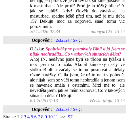
nemají, jen proto, že je církev tak striktně postavena
k masturbaci. Ale proč? Proč je to těžký hřích? A
jak se nahlíží, když člověk do závislosti na
masturbaci spadne ještě před tím, než je mu třeba
15? Dekuju moc za odpoved, snad tomu vic
porozumím.
20.1.2026 07:34
anonym123, 15 let
Odpověď:
Otázka:
Spolužačky se posmívaly Bibli a já jsem se
nijak neohradila...Co v takových situacích dělat?
Ahoj IN, nedávno jsme byli se třídou na lyžáku a
moc jsem si to užila. Akorát kámošky našly ve
stolku Bibli a začaly se tomu posmívat a dělaly
různé narážky. Cítila jsem, že už to není v pohodě,
ale nijak jsem se vůči tomu neohradila a jenom jsem
se navenek smála s ostatními. Mrzí mě to, ale
nevěděla jsem, jak se mám zachovat. Co v takových
situacích dělat? Děkuji!
6.1.2026 07:13
Včelka Mája, 15 let
Odpověď:
Strana:
1
2
3
4
5
6
7
8
9
10
11
>>
97