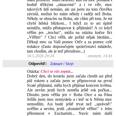
hodně těžkými ,,situacemi\" a i ve víře, moc
takových lidí nemám, ale asi jsem na tom člověku
závislá, možná ho mám někdy i raději než Boha.
Někdy se obracím na Boha, ale cítím při tom, že mi
chybí lidská blízkost... I když za to asi úplně
nemůžu, můžu přistupovat k přijímání? A co když
věřím jen ,,trochu\", můžu na otázku kněze říct
,,Věřím\" ? Chci věřit, ale pořád nějak hledám...
Děkuji moc za Vaši pomoc Otče a za pomoc celé
redakce (často doporučujete společenství mládeže,
tam chodím, ale je teď přerušeno...)
18.5.2026 20:24
anonym, 14 let
Odpověď:
Otázka:
Chci se vás zeptat...
Dobrý den, do kostela jsem začala chodit asi před
půl rokem a začala jsem se připravovat na první
Svaté přijímání, měla bych přijímat koncem května.
Ale nevím jestli bych neměla ještě rok počkat...
Dlouho jsem věřila jen v Boha Otce a na Pána
Ježíše jsem moc nemyslela a i teď se k Němu moc
nemodlím. Asi bude ještě trvat než ,,správně\"
uvěřím a nevím, jestli ,,dostatečně věřím\" v Jeho
přítomnost v Eucharistii... Navíc mám další