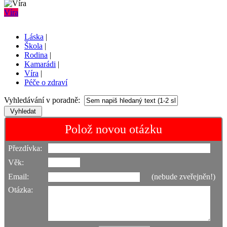
Víra
Láska
|
Škola
|
Rodina
|
Kamarádi
|
Víra
|
Péče o zdraví
Vyhledávání v poradně:
Polož novou otázku
Přezdívka:
Věk:
Email:
(nebude zveřejněn!)
Otázka: