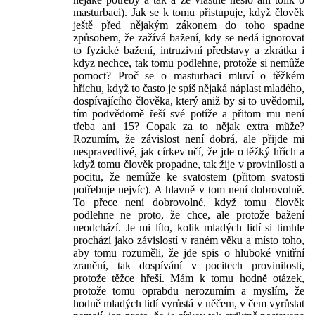
masturbaci). Jak se k tomu přistupuje, když člověk
ještě před nějakým zákonem do toho spadne
způsobem, že zažívá bažení, kdy se nedá ignorovat
to fyzické bažení, intruzivní představy a zkrátka i
kdyz nechce, tak tomu podlehne, protože si nemůže
pomoct? Proč se o masturbaci mluví o těžkém
hříchu, když to často je spíš nějaká náplast mladého,
dospívajícího člověka, který aniž by si to uvědomil,
tím podvědomě řeší své potíže a přitom mu není
třeba ani 15? Copak za to nějak extra může?
Rozumím, že závislost není dobrá, ale přijde mi
nespravedlivé, jak církev učí, že jde o těžký hřích a
když tomu člověk propadne, tak žije v provinilosti a
pocitu, že nemůže ke svatostem (přitom svatosti
potřebuje nejvíc). A hlavně v tom není dobrovolně.
To přece není dobrovolné, když tomu člověk
podlehne ne proto, že chce, ale protože bažení
neodchází. Je mi líto, kolik mladých lidí si timhle
prochází jako závislostí v raném věku a místo toho,
aby tomu rozuměli, že jde spis o hluboké vnitřní
zranění, tak dospívání v pocitech provinilosti,
protože těžce hřeší. Mám k tomu hodně otázek,
protože tomu oprabdu nerozumím a myslím, že
hodně mladých lidí vyrůstá v něčem, v čem vyrůstat