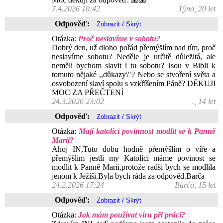
7.4.2026 10:42
Týna, 20 let
Odpověď:
Otázka:
Proč neslavíme v sobotu?
Dobrý den, už dloho pořád přemýšlím nad tím, proč
neslavíme sobotu? Neděle je určitě důležitá, ale
neměli bychom slavit i tu sobotu? Jsou v Bibli k
tomuto nějaké ,,důkazy\"? Nebo se stvoření světa a
osvobození slaví spolu s vzkříšením Páně? DĚKUJI
MOC ZA PŘEČTENÍ
24.3.2026 23:02
., 14 let
Odpověď:
Otázka:
Mají katolíci povinnost modlit se k Panně
Marii?
Ahoj IN,Tuto dobu hodně přemýšlím o víře a
přemýšlím jestli my Katolíci máme povinost se
modlit k Panně Marii,protože radši bych se modlila
jenom k Ježíši.Byla bych ráda za odpověd.Barča
24.2.2026 17:24
Barča, 15 let
Odpověď:
Otázka:
Jak mám používat víru při práci?