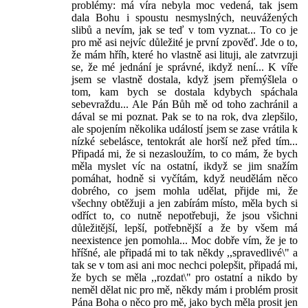
problémy: má víra nebyla moc vedená, tak jsem
dala Bohu i spoustu nesmyslných, neuvážených
slibů a nevím, jak se teď v tom vyznat... To co je
pro mě asi nejvíc důležité je první zpověď. Jde o to,
že mám hříh, které ho vlastně asi lituji, ale zatvrzuji
se, že mé jednání je správné, ikdyž není... K víře
jsem se vlastně dostala, když jsem přemýšlela o
tom, kam bych se dostala kdybych spáchala
sebevraždu... Ale Pán Bůh mě od toho zachránil a
dával se mi poznat. Pak se to na rok, dva zlepšilo,
ale spojením několika událostí jsem se zase vrátila k
nízké sebelásce, tentokrát ale horší než před tím...
Připadá mi, že si nezasloužím, to co mám, že bych
měla myslet víc na ostatní, ikdyž se jim snažím
pomáhat, hodně si vyčítám, když neudělám něco
dobrého, co jsem mohla udělat, přijde mi, že
všechny obtěžuji a jen zabírám místo, měla bych si
odříct to, co nutně nepotřebuji, že jsou všichni
důležitější, lepší, potřebnější a že by všem má
neexistence jen pomohla... Moc dobře vím, že je to
hříšné, ale připadá mi to tak někdy ,,spravedlivé\" a
tak se v tom asi ani moc nechci polepšit, připadá mi,
že bych se měla ,,rozdat\" pro ostatní a nikdo by
neměl dělat nic pro mě, někdy mám i problém prosit
Pána Boha o něco pro mě, jako bych měla prosit jen