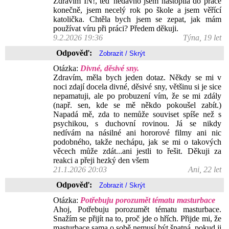
Zdravím IN!, teď nedávno jsem nastopila do práce
konečně, jsem necelý rok po škole a jsem věřící
katolička. Chtěla bych jsem se zepat, jak mám
používat víru při práci? Předem děkuji.
9.2.2026 19:36
Týna, 19 let
Odpověď:
Otázka:
Divné, děsivé sny.
Zdravím, měla bych jeden dotaz. Někdy se mi v
noci zdají docela divné, děsivé sny, většinu si je sice
nepamatuji, ale po probuzení vím, že se mi zdály
(např. sen, kde se mě někdo pokoušel zabít.)
Napadá mě, zda to nemůže souviset spíše než s
psychikou, s duchovní rovinou. Já se nikdy
nedívám na násilné ani hororové filmy ani nic
podobného, takže nechápu, jak se mi o takových
věcech může zdát...ani jestli to řešit. Děkuji za
reakci a přeji hezký den všem
21.1.2026 20:03
Ani, 22 let
Odpověď:
Otázka:
Potřebuju porozumět tématu masturbace
Ahoj, Potřebuju porozumět tématu masturbace.
Snažím se přijít na to, proč jde o hřích. Přijde mi, že
masturbace sama o sobě nemusí být špatná, pokud ji