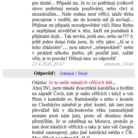
pro druhé... Připadá mi, že to co potřebuji (celkově
slovo potřebuji nerada používám), nebo chci si
nezasloužím... Naše rodina není věřící, takže třeba
pracujeme v neděli, ale do kostela mě jít nechají...
Přijímat mi připadá nezodpovědné vůči Pánu Bohu
a nepřijímat nevděčné k těm, kteří mi pomáhali k
přijímání dojít... Tak nevím, jestli ano, nebo ne??? A
ještě jeden dotaz četla jsem, že věty jako: ,,Já se z
toho zblázním\",... jsou takové ,,sebeprokletí\" nebo
v prokletí někoho jiného, při použití jiné, zažité
věty, je to pravda? Děkuji moc za odpověď
22.4.2026 20:47
anonym, 14 let
Odpověď:
Otázka:
Je tu málo mladých věřících lidí...
Ahoj IN!, jsem mladá dvacetiletá katolička a bydlím
na západě Čech, kde je málo věřících i když u vás
Plzni v katedrále sv. Bartoloměje a nebo v kostele
na Chodským náměstí je plný kostel, tak tam jsou
převážně lidi v důchodovém věku (samozřejmě
nemám proti nám jim), proto už dlouhou dobu
přemýšlím, že se odstěhuji na Moravu, protože je
tam dost mladých věřících a taky je tam váš časopis
hodně zastoupený, jako jiné katolická média v ČR.
Moc děkuji za odpověď. 🙏🙏