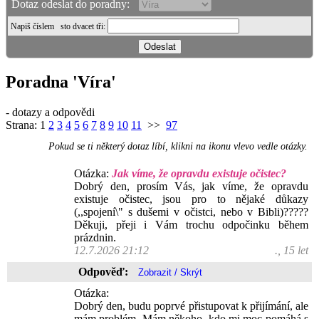
Dotaz odeslat do poradny:
Napiš číslem
sto dvacet tři
:
Poradna 'Víra'
- dotazy a odpovědi
Strana:
1
2
3
4
5
6
7
8
9
10
11
>>
97
Pokud se ti některý dotaz líbí, klikni na ikonu vlevo vedle otázky.
Otázka:
Jak víme, že opravdu existuje očistec?
Dobrý den, prosím Vás, jak víme, že opravdu
existuje očistec, jsou pro to nějaké důkazy
(,,spojení\" s dušemi v očistci, nebo v Bibli)?????
Děkuji, přeji i Vám trochu odpočinku během
prázdnin.
12.7.2026 21:12
., 15 let
Odpověď:
Otázka:
Dobrý den, budu poprvé přistupovat k přijímání, ale
mám problém. Mám někoho, kdo mi moc pomáhá s