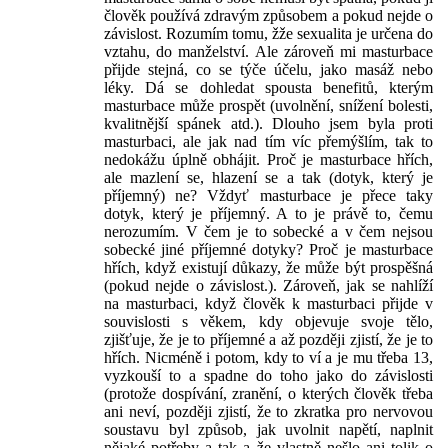
člověk používá zdravým způsobem a pokud nejde o
závislost. Rozumím tomu, žže sexualita je určena do
vztahu, do manželství. Ale zároveň mi masturbace
přijde stejná, co se týče účelu, jako masáž nebo
léky. Dá se dohledat spousta benefitů, kterým
masturbace může prospět (uvolnění, snížení bolesti,
kvalitnější spánek atd.). Dlouho jsem byla proti
masturbaci, ale jak nad tím víc přemýšlím, tak to
nedokážu úplně obhájit. Proč je masturbace hřích,
ale mazlení se, hlazení se a tak (dotyk, který je
příjemný) ne? Vždyť masturbace je přece taky
dotyk, který je příjemný. A to je právě to, čemu
nerozumím. V čem je to sobecké a v čem nejsou
sobecké jiné příjemné dotyky? Proč je masturbace
hřích, když existují důkazy, že může být prospěšná
(pokud nejde o závislost.). Zároveň, jak se nahlíží
na masturbaci, když člověk k masturbaci přijde v
souvislosti s věkem, kdy objevuje svoje tělo,
zjišťuje, že je to příjemné a až později zjistí, že je to
hřích. Nicméně i potom, kdy to ví a je mu třeba 13,
vyzkouší to a spadne do toho jako do závislosti
(protože dospívání, zranění, o kterých člověk třeba
ani neví, později zjistí, že to zkratka pro nervovou
soustavu byl způsob, jak uvolnit napětí, naplnit
nějaké potřeby a tak a že vlastně nešlo ani tolik o