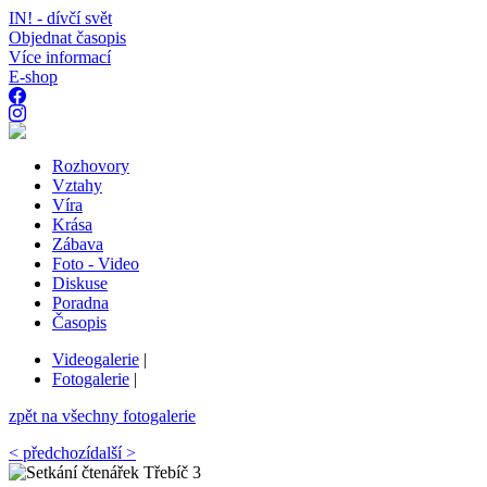
IN! - dívčí svět
Objednat časopis
Více informací
E-shop
Rozhovory
Vztahy
Víra
Krása
Zábava
Foto - Video
Diskuse
Poradna
Časopis
Videogalerie
|
Fotogalerie
|
zpět na všechny fotogalerie
< předchozí
další >