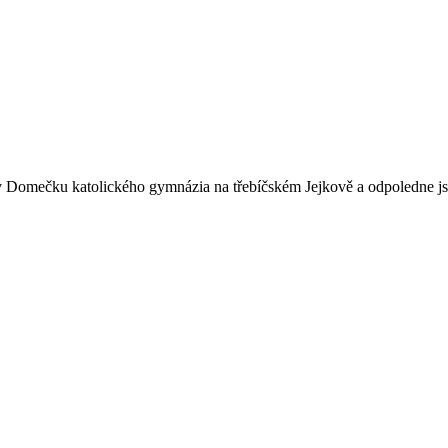
ne v Domečku katolického gymnázia na třebíčském Jejkově a odpoledne j