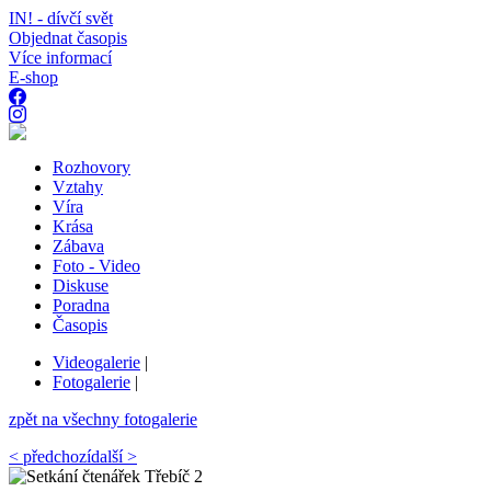
IN! - dívčí svět
Objednat časopis
Více informací
E-shop
Rozhovory
Vztahy
Víra
Krása
Zábava
Foto - Video
Diskuse
Poradna
Časopis
Videogalerie
|
Fotogalerie
|
zpět na všechny fotogalerie
< předchozí
další >