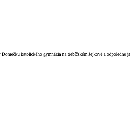
ne v Domečku katolického gymnázia na třebíčském Jejkově a odpoledne j