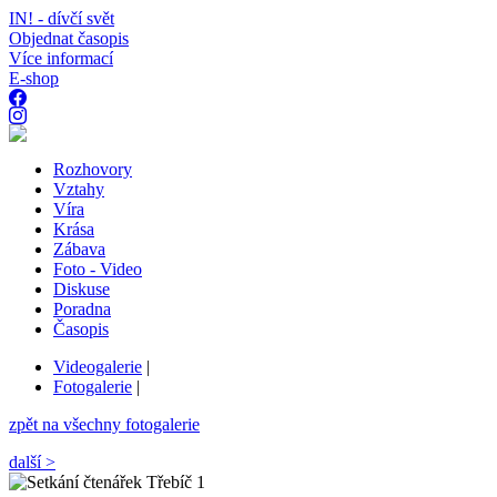
IN! - dívčí svět
Objednat časopis
Více informací
E-shop
Rozhovory
Vztahy
Víra
Krása
Zábava
Foto - Video
Diskuse
Poradna
Časopis
Videogalerie
|
Fotogalerie
|
zpět na všechny fotogalerie
další >